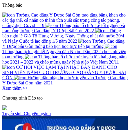
Thông báo
Trường Cao đẳng Y Dược Sài Gòn trao tặng bằng khen cho
các tập thể, cá nhân có thành tích xuất sắc trong công tác phòng,
chống dịch Covid – 19
Thông báo tổ chức Lễ tốt nghiệp và
trao bằng trường Cao đẳng Y Dược Sài Gòn 2022
Thông
báo nghỉ lễ Giỗ Tổ Hùng Vương, Ngày Thống nhất đất nước 30/4
và Ngày Quốc tế lao động 1/5 năm 2022
Trường Cao đẳng
Y Dược Sài Gòn thông báo lịch học trực tiếp tại trường
Thông báo lịch nghỉ tết Nguyên đán Nhâm Dần 2022 cho sinh viên
toàn trường
Thông báo tổ chức trực tuyến lễ khai giảng năm
học 2021 – 2022 và chào mừng ngày Nhà giáo Việt Nam 20/11
CƠ HỘI VIỆC LÀM TẠI NHẬT BẢN DÀNH CHO
SINH VIÊN NĂM CUỐI TRƯỜNG CAO ĐẲNG Y DƯỢC SÀI
GÒN
Hướng dẫn nhập học trực tuyến vào Trường Cao đẳng
Y Dược Sài Gòn năm 2021
Xem thêm >>
Chương trình
Đào tạo
Tuyển sinh
Chuyên ngành