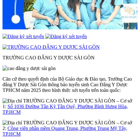
TRƯỜNG CAO ĐẲNG Y DƯỢC SÀI GÒN
Căn cứ theo quyết định của Bộ Giáo dục & Đào tạo, Trường Cao
đẳng Y Dược Sài Gòn thông báo tuyển sinh Cao Đẳng Y Dược
TPHCM năm 2025 theo hình thức xét tuyển trên toàn quốc:
– Cơ sở
1:
Số 1036 Đường Tân Kỳ Tân Quý, Phường Bình Hưng Hòa,
TP.HCM
– Cơ sở
2:
Công viên phần mềm Quang Trung, Phường Trung Mỹ Tây,
TP.HCM