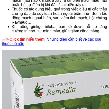
mạch máu não khi chưa xảy ra tai biến mạch máu não
hoặc hỗ trợ điều trị khi đã có tai biến xảy ra.
Thuốc có tác dụng hiệu quả trong việc điều trị các triệu
chứng đau do suy tuần hoàn ngoại biên như: Bệnh tắc
động mạch ngoại biên, sau viêm tĩnh mạch, hội chứng
Raynaud…
Khi uống ginkgo biloba, bạn sẽ được hỗ trợ tăng
cường trí nhớ, sự minh mẫn, giúp giảm căng thẳng,…
==> Click tìm hiểu thêm
:
Những điều cần biết về các loại
thuốc bổ não