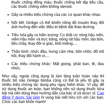
thuốc chống đông máu, thuốc chống kết tập tiểu cầu,
các thuốc chống viêm không steroid.
Gây ra nhiều triệu chứng của các cơ quan khác nhau
Nội tiết: Ginkgo có thể khiến nồng độ insulin thay đổi
ảnh hưởng đến việc điều trị bệnh đái tháo đường.
Tiêu hóa gây ra hiện tượng: Co thắt cơ vòng hậu môn,
viêm hậu môn và trực tràng, nóng rát hậu môn, táo bón,
tiêu chảy, thay đổi vị giác, khô miệng,…
Thần kinh: nhức đầu, hưng cảm nhẹ, bồn chồn, đổ mồ
hôi, thay đổi hành vi,…
Các triệu chứng khác: Mất giọng, phát ban, tê, đau
nhức.
Như vậy, ngoài công dụng là làm tăng tuần hoàn não thì
thuốc bổ não Ginkgo biloba cũng có thể là yếu tố gây ra
nhiều triệu chứng tác dụng phụ nguy hiểm khác. Vì vậy, để
sử dụng thuốc an toàn, bạn không nên sử dụng thuốc bừa
bãi mà nên dùng theo hướng dẫn của bác sĩ và dược sĩ.
Cao
đẳng Y dược Sài Gòn
hi vọng bài viết hữu ích với các bạn.
Chúc các bạn khỏe mạnh!