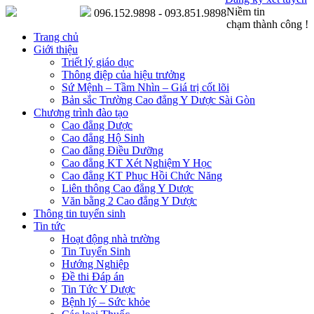
Niềm tin
096.152.9898 - 093.851.9898
chạm thành công !
Trang chủ
Giới thiệu
Triết lý giáo dục
Thông điệp của hiệu trưởng
Sứ Mệnh – Tầm Nhìn – Giá trị cốt lõi
Bản sắc Trường Cao đẳng Y Dược Sài Gòn
Chương trình đào tạo
Cao đẳng Dược
Cao đẳng Hộ Sinh
Cao đẳng Điều Dưỡng
Cao đẳng KT Xét Nghiệm Y Học
Cao đẳng KT Phục Hồi Chức Năng
Liên thông Cao đẳng Y Dược
Văn bằng 2 Cao đẳng Y Dược
Thông tin tuyển sinh
Tin tức
Hoạt động nhà trường
Tin Tuyển Sinh
Hướng Nghiệp
Đề thi Đáp án
Tin Tức Y Dược
Bệnh lý – Sức khỏe