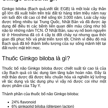
Ginkgo biloba (Bạch quả,viết tắt: EGB) là một loài cây thân
gỗ lớn đã xuất hiện trên trái đất từ hàng trăm triệu năm nay
với tuổi đời rất cao có thể sống tới 3.000 năm. Loài cây này
được trồng nhiều tại Trung Quốc, Nhật Bản và đã được áp
dụng để điều trị các bệnh liên quan đến máu cũng như bộ
não từ những năm TCN. Ở Nhật Bản, sau vụ nổ bom nguyên
tử ở Hiroshima đã có 4 cây bị đốt cháy rụi nhưng qua thời
gian đã phục hồi và phát triển tươi tốt. Chính vì điều đó mà
Bạch quả đã trở thành biểu tượng của sự sống mãnh liệt tại
đất nước mặt trời mọc.
Thuốc Ginkgo biloba là gì?
Thuốc bổ não Ginkgo biloba được chiết suất từ cao lá của
cây Bạch quả có tác dụng làm tăng tuần hoàn não. Đây là
một thảo dược đã được tiêu chuẩn hóa và nghiên kỹ lưỡng
về tác dụng và tác dụng phụ vì vậy nó được coi như một
dược phẩm của Tây Y.
Thành phần của thuốc bổ não Ginkgo biloba:
24% flavonoid
6% ginkgolid biloba (diterpen lacton)