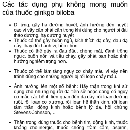
Các tác dụng phụ không mong muốn
của thuốc ginkgo biloba
Dị ứng, gây hạ đường huyết, ảnh hưởng đến huyết
cao vì vậy cần phải cẩn trọng khi dùng cho người bị đái
tháo đường, hạ đường huyết
Thuốc có thể gây buồn ngủ, kích thích dạ dày, đau dạ
dày, thay đổi hành vi, bồn chồn…
Thuốc có thể gây ra đau đầu, chóng mặt, đánh trống
ngực, buồn nôn và tiêu chảy, gây phát ban hoặc ảnh
hưởng nghiêm trọng hơn.
Thuốc có thể làm tăng nguy cơ chảy máu vì vậy nên
tránh dùng cho những người bị rối loạn chảy máu.
Ảnh hưởng lên một số bệnh: Hãy thận trọng khi sử
dụng cho những người đã tiền sử hoặc đang có nguy
cơ mắc các bệnh liên quan đến dạ dày, rối loạn đường
ruột, rối loạn cơ xương, rối loạn hệ thần kinh, rối loạn
tâm thần, động kinh hoặc bệnh lý da, hội chứng
Stevens-Johnson,…
Thận trọng dùng thuốc cho bệnh tim, động kinh, thuốc
kháng cholinergic, thuốc chống trầm cảm, aspirin,