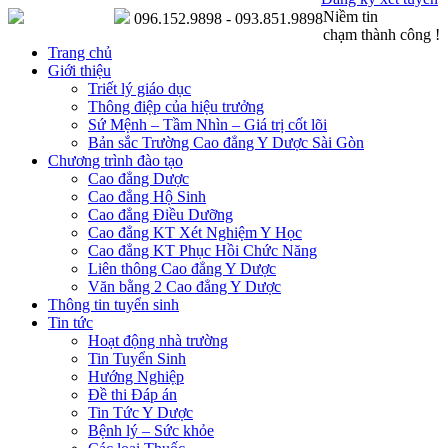
Niềm tin
096.152.9898 - 093.851.9898
chạm thành công !
Trang chủ
Giới thiệu
Triết lý giáo dục
Thông điệp của hiệu trưởng
Sứ Mệnh – Tầm Nhìn – Giá trị cốt lõi
Bản sắc Trường Cao đẳng Y Dược Sài Gòn
Chương trình đào tạo
Cao đẳng Dược
Cao đẳng Hộ Sinh
Cao đẳng Điều Dưỡng
Cao đẳng KT Xét Nghiệm Y Học
Cao đẳng KT Phục Hồi Chức Năng
Liên thông Cao đẳng Y Dược
Văn bằng 2 Cao đẳng Y Dược
Thông tin tuyển sinh
Tin tức
Hoạt động nhà trường
Tin Tuyển Sinh
Hướng Nghiệp
Đề thi Đáp án
Tin Tức Y Dược
Bệnh lý – Sức khỏe