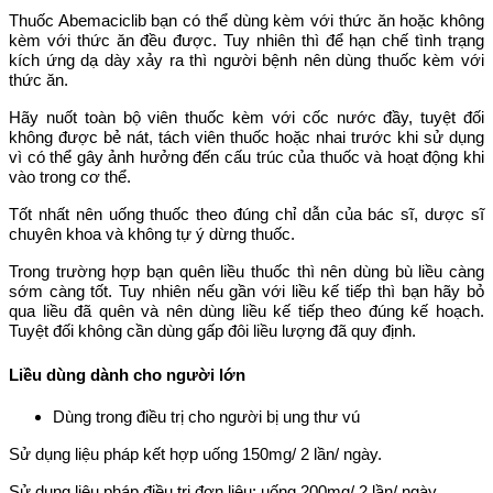
Thuốc Abemaciclib bạn có thể dùng kèm với thức ăn hoặc không
kèm với thức ăn đều được. Tuy nhiên thì để hạn chế tình trạng
kích ứng dạ dày xảy ra thì người bệnh nên dùng thuốc kèm với
thức ăn.
Hãy nuốt toàn bộ viên thuốc kèm với cốc nước đầy, tuyệt đối
không được bẻ nát, tách viên thuốc hoặc nhai trước khi sử dụng
vì có thể gây ảnh hưởng đến cấu trúc của thuốc và hoạt động khi
vào trong cơ thể.
Tốt nhất nên uống thuốc theo đúng chỉ dẫn của bác sĩ, dược sĩ
chuyên khoa và không tự ý dừng thuốc.
Trong trường hợp bạn quên liều thuốc thì nên dùng bù liều càng
sớm càng tốt. Tuy nhiên nếu gần với liều kế tiếp thì bạn hãy bỏ
qua liều đã quên và nên dùng liều kế tiếp theo đúng kế hoạch.
Tuyệt đối không cần dùng gấp đôi liều lượng đã quy định.
Liều dùng dành cho người lớn
Dùng trong điều trị cho người bị ung thư vú
Sử dụng liệu pháp kết hợp uống 150mg/ 2 lần/ ngày.
Sử dụng liệu pháp điều trị đơn liệu: uống 200mg/ 2 lần/ ngày.