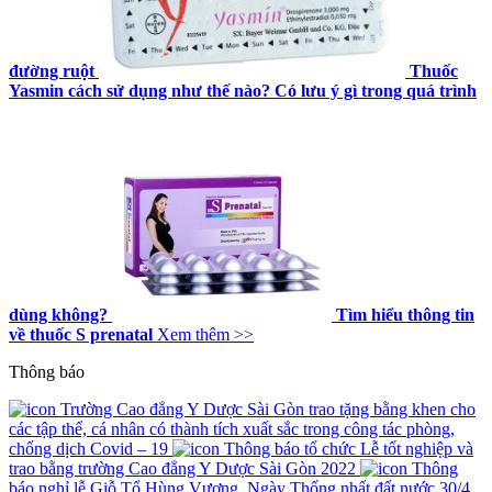
đường ruột
Thuốc
Yasmin cách sử dụng như thế nào? Có lưu ý gì trong quá trình
dùng không?
Tìm hiểu thông tin
về thuốc S prenatal
Xem thêm >>
Thông báo
Trường Cao đẳng Y Dược Sài Gòn trao tặng bằng khen cho
các tập thể, cá nhân có thành tích xuất sắc trong công tác phòng,
chống dịch Covid – 19
Thông báo tổ chức Lễ tốt nghiệp và
trao bằng trường Cao đẳng Y Dược Sài Gòn 2022
Thông
báo nghỉ lễ Giỗ Tổ Hùng Vương, Ngày Thống nhất đất nước 30/4