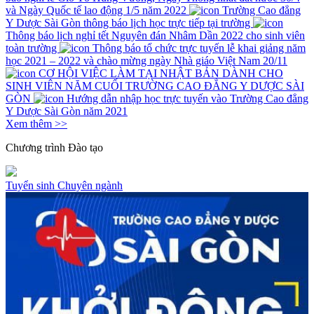
và Ngày Quốc tế lao động 1/5 năm 2022
Trường Cao đẳng
Y Dược Sài Gòn thông báo lịch học trực tiếp tại trường
Thông báo lịch nghỉ tết Nguyên đán Nhâm Dần 2022 cho sinh viên
toàn trường
Thông báo tổ chức trực tuyến lễ khai giảng năm
học 2021 – 2022 và chào mừng ngày Nhà giáo Việt Nam 20/11
CƠ HỘI VIỆC LÀM TẠI NHẬT BẢN DÀNH CHO
SINH VIÊN NĂM CUỐI TRƯỜNG CAO ĐẲNG Y DƯỢC SÀI
GÒN
Hướng dẫn nhập học trực tuyến vào Trường Cao đẳng
Y Dược Sài Gòn năm 2021
Xem thêm >>
Chương trình
Đào tạo
Tuyển sinh
Chuyên ngành