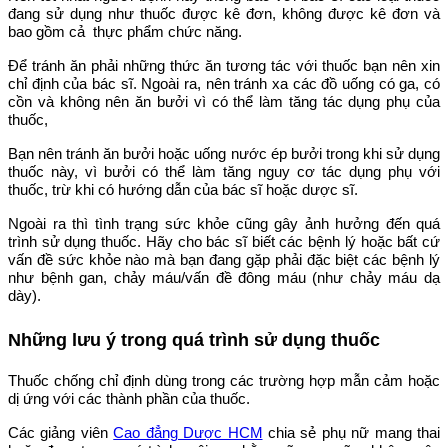
đang sử dụng như thuốc được kê đơn, không được kê đơn và
bao gồm cả thực phẩm chức năng.
Để tránh ăn phải những thức ăn tương tác với thuốc bạn nên xin
chỉ định của bác sĩ. Ngoài ra, nên tránh xa các đồ uống có ga, có
cồn và không nên ăn bưởi vì có thể làm tăng tác dụng phụ của
thuốc,
Bạn nên tránh ăn bưởi hoặc uống nước ép bưởi trong khi sử dụng
thuốc này, vì bưởi có thể làm tăng nguy cơ tác dụng phụ với
thuốc, trừ khi có hướng dẫn của bác sĩ hoặc dược sĩ.
Ngoài ra thì tình trạng sức khỏe cũng gây ảnh hưởng đến quá
trình sử dụng thuốc. Hãy cho bác sĩ biết các bệnh lý hoặc bất cứ
vấn đề sức khỏe nào mà bạn đang gặp phải đặc biệt các bệnh lý
như bệnh gan, chảy máu/vấn đề đông máu (như chảy máu dạ
dày).
Những lưu ý trong quá trình sử dụng thuốc
Thuốc chống chỉ định dùng trong các trường hợp mẫn cảm hoặc
dị ứng với các thành phần của thuốc.
Các giảng viên
Cao đẳng Dược HCM
chia sẻ phụ nữ mang thai