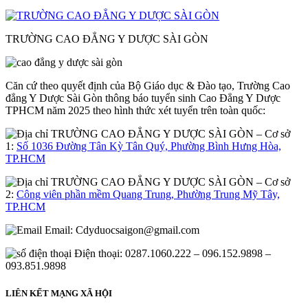
TRƯỜNG CAO ĐẲNG Y DƯỢC SÀI GÒN
Căn cứ theo quyết định của Bộ Giáo dục & Đào tạo, Trường Cao
đẳng Y Dược Sài Gòn thông báo tuyển sinh Cao Đẳng Y Dược
TPHCM năm 2025 theo hình thức xét tuyển trên toàn quốc:
– Cơ sở
1:
Số 1036 Đường Tân Kỳ Tân Quý, Phường Bình Hưng Hòa,
TP.HCM
– Cơ sở
2:
Công viên phần mềm Quang Trung, Phường Trung Mỹ Tây,
TP.HCM
Email:
Cdyduocsaigon@gmail.com
Điện thoại: 0287.1060.222 – 096.152.9898 –
093.851.9898
LIÊN KẾT MẠNG XÃ HỘI