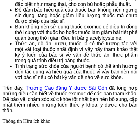
đặc biệt như mang thai, cho con bú hoặc phẫu thuật.
Để đảm bảo hiệu quả của thuốc bạn không nên ngưng
sử dụng, tăng hoặc giảm liều lượng thuốc mà chưa
được phép của bác sĩ.
Bạn không nên sử dụng thuốc exomuc để điều trị đồng
thời cùng với thuốc ho hoặc thuốc làm giảm bài tiết phế
quản trong thời gian điều trị bằng acetylcysteine.
Thức ăn, đồ ăn, rượu, thuốc lá có thể tương tác với
một vài loại thuốc nhất định vì vậy hãy tham khảo thật
kỹ ý kiến của bác sĩ về vấn đề thức ăn, thực phẩm
trong quá trình điều trị bằng thuốc.
Tình trạng sức khỏe của người bệnh có thể ảnh hưởng
đến tác dụng và hiệu quả của thuốc vì vậy bạn nên nói
với bác sĩ nếu có bất kỳ vấn đề nào về sức khỏe.
Trên đây,
Trường Cao đẳng Y dược Sài Gòn
đã tổng hợp
những điều cần biết về thuốc exomuc để các bạn tham khảo.
Để bảo vệ, chăm sóc sức khỏe tốt nhất bạn nên bổ sung, cập
nhật thêm nhiều những kiến thức y khoa, y dược cho bản
thân.
Thông tin
Hữu ích khác