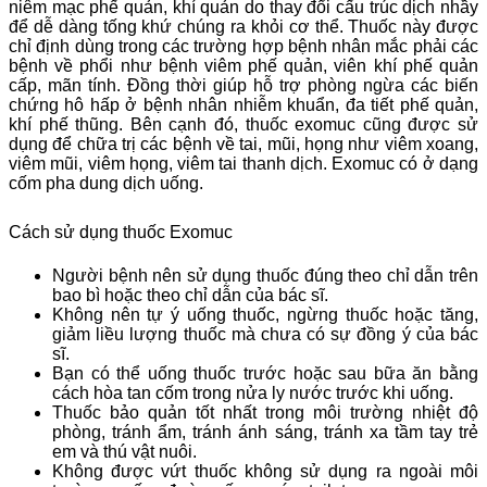
niêm mạc phế quản, khí quản do thay đổi cấu trúc dịch nhầy
để dễ dàng tống khứ chúng ra khỏi cơ thể. Thuốc này được
chỉ định dùng trong các trường hợp bệnh nhân mắc phải các
bệnh về phổi như bệnh viêm phế quản, viên khí phế quản
cấp, mãn tính. Đồng thời giúp hỗ trợ phòng ngừa các biến
chứng hô hấp ở bệnh nhân nhiễm khuẩn, đa tiết phế quản,
khí phế thũng. Bên cạnh đó, thuốc exomuc cũng được sử
dụng để chữa trị các bệnh về tai, mũi, họng như viêm xoang,
viêm mũi, viêm họng, viêm tai thanh dịch. Exomuc có ở dạng
cốm pha dung dịch uống.
Cách sử dụng thuốc Exomuc
Người bệnh nên sử dụng thuốc đúng theo chỉ dẫn trên
bao bì hoặc theo chỉ dẫn của bác sĩ.
Không nên tự ý uống thuốc, ngừng thuốc hoặc tăng,
giảm liều lượng thuốc mà chưa có sự đồng ý của bác
sĩ.
Bạn có thể uống thuốc trước hoặc sau bữa ăn bằng
cách hòa tan cốm trong nửa ly nước trước khi uống.
Thuốc bảo quản tốt nhất trong môi trường nhiệt độ
phòng, tránh ẩm, tránh ánh sáng, tránh xa tầm tay trẻ
em và thú vật nuôi.
Không được vứt thuốc không sử dụng ra ngoài môi