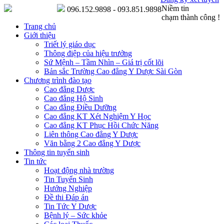
Niềm tin
096.152.9898 - 093.851.9898
chạm thành công !
Trang chủ
Giới thiệu
Triết lý giáo dục
Thông điệp của hiệu trưởng
Sứ Mệnh – Tầm Nhìn – Giá trị cốt lõi
Bản sắc Trường Cao đẳng Y Dược Sài Gòn
Chương trình đào tạo
Cao đẳng Dược
Cao đẳng Hộ Sinh
Cao đẳng Điều Dưỡng
Cao đẳng KT Xét Nghiệm Y Học
Cao đẳng KT Phục Hồi Chức Năng
Liên thông Cao đẳng Y Dược
Văn bằng 2 Cao đẳng Y Dược
Thông tin tuyển sinh
Tin tức
Hoạt động nhà trường
Tin Tuyển Sinh
Hướng Nghiệp
Đề thi Đáp án
Tin Tức Y Dược
Bệnh lý – Sức khỏe