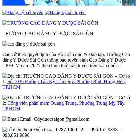
TRƯỜNG CAO ĐẲNG Y DƯỢC SÀI GÒN
Căn cứ theo quyết định của Bộ Giáo dục & Đào tạo, Trường Cao
đẳng Y Dược Sài Gòn thông báo tuyển sinh Cao Đẳng Y Dược
TPHCM năm 2025 theo hình thức xét tuyển trên toàn quốc:
– Cơ sở
1:
Số 1036 Đường Tân Kỳ Tân Quý, Phường Bình Hưng Hòa,
TP.HCM
– Cơ sở
2:
Công viên phần mềm Quang Trung, Phường Trung Mỹ Tây,
TP.HCM
Email:
Cdyduocsaigon@gmail.com
Điện thoại: 0287.1060.222 – 096.152.9898 –
093.851.9898