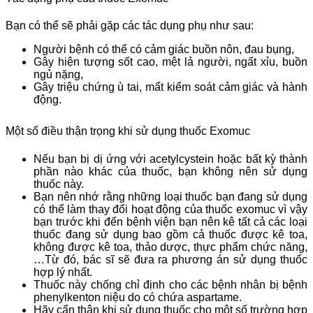
Bạn có thể sẽ phải gặp các tác dụng phụ như sau:
Người bệnh có thể có cảm giác buồn nôn, đau bụng,
Gây hiện tượng sốt cao, mệt lả người, ngất xỉu, buồn
ngủ nặng,
Gây triệu chứng ù tai, mất kiểm soát cảm giác và hành
động.
Một số điều thận trọng khi sử dụng thuốc Exomuc
Nếu bạn bị dị ứng với acetylcystein hoặc bất kỳ thành
phần nào khác của thuốc, bạn không nên sử dụng
thuốc này.
Bạn nên nhớ rằng những loại thuốc bạn đang sử dụng
có thể làm thay đổi hoạt động của thuốc exomuc vì vậy
bạn trước khi đến bệnh viện bạn nên kê tất cả các loại
thuốc đang sử dụng bao gồm cả thuốc được kê toa,
không được kê toa, thảo dược, thực phẩm chức năng,
…Từ đó, bác sĩ sẽ đưa ra phương án sử dụng thuốc
hợp lý nhất.
Thuốc này chống chỉ định cho các bệnh nhân bị bệnh
phenylkenton niệu do có chứa aspartame.
Hãy cẩn thận khi sử dụng thuốc cho một số trường hợp