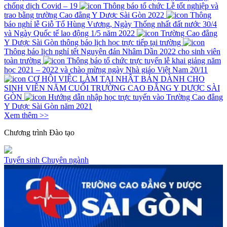
chống dịch Covid – 19
Thông báo tổ chức Lễ tốt nghiệp và
trao bằng trường Cao đẳng Y Dược Sài Gòn 2022
Thông
báo nghỉ lễ Giỗ Tổ Hùng Vương, Ngày Thống nhất đất nước 30/4
và Ngày Quốc tế lao động 1/5 năm 2022
Trường Cao đẳng
Y Dược Sài Gòn thông báo lịch học trực tiếp tại trường
Thông báo lịch nghỉ tết Nguyên đán Nhâm Dần 2022 cho sinh viên
toàn trường
Thông báo tổ chức trực tuyến lễ khai giảng năm
học 2021 – 2022 và chào mừng ngày Nhà giáo Việt Nam 20/11
CƠ HỘI VIỆC LÀM TẠI NHẬT BẢN DÀNH CHO
SINH VIÊN NĂM CUỐI TRƯỜNG CAO ĐẲNG Y DƯỢC SÀI
GÒN
Hướng dẫn nhập học trực tuyến vào Trường Cao đẳng
Y Dược Sài Gòn năm 2021
Xem thêm >>
Chương trình
Đào tạo
Tuyển sinh
Chuyên ngành