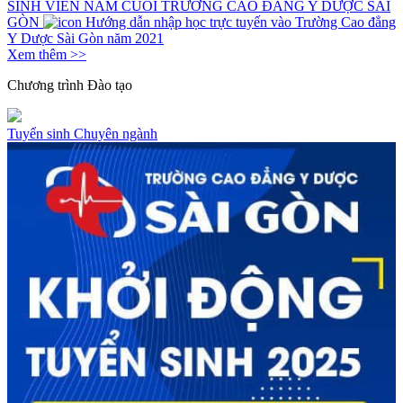
SINH VIÊN NĂM CUỐI TRƯỜNG CAO ĐẲNG Y DƯỢC SÀI
GÒN
Hướng dẫn nhập học trực tuyến vào Trường Cao đẳng
Y Dược Sài Gòn năm 2021
Xem thêm >>
Chương trình
Đào tạo
Tuyển sinh
Chuyên ngành