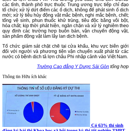
các tỉnh, thành phố trực thuộc Trung ương trực tiếp chỉ đạo
tổ chức xử lý dứt điểm các ổ dịch, không để phát sinh ổ dịch
mới; xử lý tiêu hủy động vật mắc bệnh, nghi mắc bệnh, chết;
tổng vệ sinh, phun thuốc khử trùng, tiêu độc bằng vôi bột,
hóa chất; kịp thời phát hiện, ngăn chặn và xử lý nghiêm theo
quy định các trường hợp buôn bán, vận chuyển động vật,
sản phẩm động vật làm lây lan dịch bệnh.
Tổ chức giám sát chặt chẽ tại cửa khẩu, khu vực biên giới
đối với người và phương tiện vận chuyển xuất phát từ các
nước có bệnh dịch tả lợn châu Phi nhập cảnh vào Việt Nam.
Trường Cao đẳng Y Dược Sài Gòn
tổng hợp
Thông tin
Hữu ích khác
Có 63% thí sinh
đăng ký bài thi Khoa học xã hội trong kỳ thi tốt nghiệp THPT