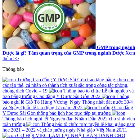
GMP trong ngành
Dược là gì? Tầm quan trọng của GMP trong ngành Dược
Xem
thêm >>
Thông báo
Trường Cao đẳng Y Dược Sài Gòn trao tặng bằng khen cho
các tập thể, cá nhân có thành tích xuất sắc trong công tác phòng,
chống dịch Covid – 19
Thông báo tổ chức Lễ tốt nghiệp và
trao bằng trường Cao đẳng Y Dược Sài Gòn 2022
Thông
báo nghỉ lễ Giỗ Tổ Hùng Vương, Ngày Thống nhất đất nước 30/4
và Ngày Quốc tế lao động 1/5 năm 2022
Trường Cao đẳng
Y Dược Sài Gòn thông báo lịch học trực tiếp tại trường
Thông báo lịch nghỉ tết Nguyên đán Nhâm Dần 2022 cho sinh viên
toàn trường
Thông báo tổ chức trực tuyến lễ khai giảng năm
học 2021 – 2022 và chào mừng ngày Nhà giáo Việt Nam 20/11
CƠ HỘI VIỆC LÀM TẠI NHẬT BẢN DÀNH CHO