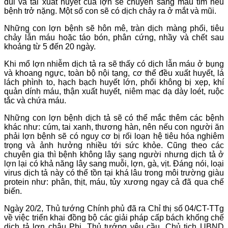
đùi và tai xuất huyết của lợn sẽ chuyển sang màu tím nếu
bệnh trở nặng. Một số con sẽ có dịch chảy ra ở mắt và mũi.
Những con lợn bệnh sẽ hôn mê, tràn dịch màng phổi, tiêu
chảy lẫn máu hoặc táo bón, phân cứng, nhầy và chết sau
khoảng từ 5 đến 20 ngày.
Khi mổ lợn nhiễm dịch tả ra sẽ thấy có dịch lẫn máu ở bụng
và khoang ngực, toàn bộ nội tạng, cơ thể đều xuất huyết, lá
lách phình to, hạch bạch huyết lớn, phổi không bị xẹp, khí
quản dính máu, thận xuất huyết, niêm mạc dạ dày loét, ruộc
tắc và chứa máu.
Những con lợn bệnh dịch tả sẽ có thể mắc thêm các bệnh
khác như: cúm, tai xanh, thương hàn, nên nếu con người ăn
phải lợn bệnh sẽ có nguy cơ bị rối loạn hệ tiêu hóa nghiêm
trọng và ảnh hưởng nhiều tới sức khỏe. Cũng theo các
chuyên gia thì bệnh không lây sang người nhưng dịch tả ở
lợn lại có khả năng lây sang muỗi, lợn, gà, vịt. Đáng nói, loại
virus dịch tả này có thể tồn tại khá lâu trong môi trường giàu
protein như: phân, thịt, máu, tủy xương ngay cả đã qua chế
biến.
Ngày 20/2, Thủ tướng Chính phủ đã ra Chỉ thị số 04/CT-TTg
về việc triển khai đồng bộ các giải pháp cấp bách khống chế
dịch tả lợn châu Phi. Thủ tướng yêu cầu, Chủ tịch UBND