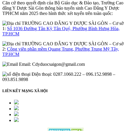
Căn cứ theo quyết định của Bộ Giáo dục & Đào tạo, Trường Cao
đẳng Y Dược Sài Gòn thông báo tuyển sinh Cao Đẳng Y Dược
TPHCM năm 2025 theo hình thức xét tuyển trên toàn quốc:
– Cơ sở
1:
Số 1036 Đường Tân Kỳ Tân Quý, Phường Bình Hưng Hòa,
TP.HCM
– Cơ sở
2:
Công viên phần mềm Quang Trung, Phường Trung Mỹ Tây,
TP.HCM
Email:
Cdyduocsaigon@gmail.com
Điện thoại: 0287.1060.222 – 096.152.9898 –
093.851.9898
LIÊN KẾT MẠNG XÃ HỘI