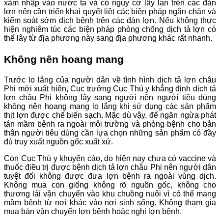
xâm nhập vào nước ta và có nguy cơ lây lan trên các đàn
lợn nên cần triển khai quyết liệt các biện pháp ngăn chặn và
kiểm soát sớm dịch bệnh trên các đàn lợn. Nếu không thực
hiện nghiêm túc các biện pháp phòng chống dịch tả lợn có
thể lây từ địa phương này sang địa phương khác rất nhanh.
Không nên hoang mang
Trước lo lắng của người dân về tình hình dịch tả lợn châu
Phi mới xuất hiện, Cục trưởng Cục Thú y khẳng định dịch tả
lợn châu Phi không lây sang người nên người tiêu dùng
không nên hoang mang lo lắng khi sử dụng các sản phẩm
thịt lợn được chế biến sạch. Mặc dù vậy, để ngăn ngừa phát
tán mầm bệnh ra ngoài môi trường và phòng bệnh cho bản
thân người tiêu dùng cần lựa chọn những sản phẩm có đầy
đủ truy xuất nguồn gốc xuất xứ.
Còn Cục Thú y khuyến cáo, do hiện nay chưa có vaccine và
thuốc điều trị được bệnh dịch tả lợn châu Phi nên người dân
tuyệt đối không được đưa lợn bệnh ra ngoài vùng dịch.
Không mua con giống không rõ nguồn gốc, không cho
thương lái vận chuyển vào khu chuồng nuôi vì có thể mang
mầm bệnh từ nơi khác vào nơi sinh sống. Không tham gia
mua bán vận chuyển lợn bệnh hoặc nghi lợn bệnh.