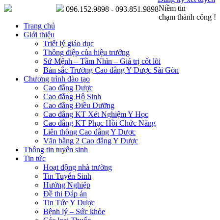
Niềm tin
096.152.9898 - 093.851.9898
chạm thành công !
Trang chủ
Giới thiệu
Triết lý giáo dục
Thông điệp của hiệu trưởng
Sứ Mệnh – Tầm Nhìn – Giá trị cốt lõi
Bản sắc Trường Cao đẳng Y Dược Sài Gòn
Chương trình đào tạo
Cao đẳng Dược
Cao đẳng Hộ Sinh
Cao đẳng Điều Dưỡng
Cao đẳng KT Xét Nghiệm Y Học
Cao đẳng KT Phục Hồi Chức Năng
Liên thông Cao đẳng Y Dược
Văn bằng 2 Cao đẳng Y Dược
Thông tin tuyển sinh
Tin tức
Hoạt động nhà trường
Tin Tuyển Sinh
Hướng Nghiệp
Đề thi Đáp án
Tin Tức Y Dược
Bệnh lý – Sức khỏe