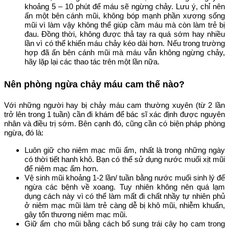
khoảng 5 – 10 phút để máu sẽ ngừng chảy. Lưu ý, chỉ nên
ấn một bên cánh mũi, không bóp mạnh phần xương sống
mũi vì làm vậy không thể giúp cầm máu mà còn làm trẻ bị
đau. Đồng thời, không được thả tay ra quá sớm hay nhiều
lần vì có thể khiến máu chảy kéo dài hơn. Nếu trong trường
hợp đã ấn bên cánh mũi mà máu vẫn không ngừng chảy,
hãy lặp lại các thao tác trên một lần nữa.
Nên phòng ngừa chảy máu cam thế nào?
Với những người hay bị chảy máu cam thường xuyên (từ 2 lần
trở lên trong 1 tuần) cần đi khám để bác sĩ xác định được nguyên
nhân và điều trị sớm. Bên cạnh đó, cũng cần có biện pháp phòng
ngừa, đó là:
Luôn giữ cho niêm mạc mũi ẩm, nhất là trong những ngày
có thời tiết hanh khô. Bạn có thể sử dụng nước muối xịt mũi
để niêm mạc ấm hơn.
Vệ sinh mũi khoảng 1-2 lần/ tuần bằng nước muối sinh lý để
ngừa các bệnh về xoang. Tuy nhiên không nên quá lạm
dụng cách này vì có thể làm mất đi chất nhầy tự nhiên phủ
ở niêm mạc mũi làm trẻ càng dễ bị khô mũi, nhiễm khuẩn,
gây tổn thương niêm mạc mũi.
Giữ ẩm cho mũi bằng cách bổ sung trái cây họ cam trong