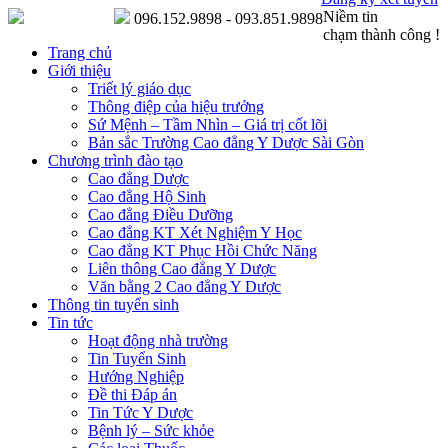
Niềm tin
096.152.9898 - 093.851.9898
chạm thành công !
Trang chủ
Giới thiệu
Triết lý giáo dục
Thông điệp của hiệu trưởng
Sứ Mệnh – Tầm Nhìn – Giá trị cốt lõi
Bản sắc Trường Cao đẳng Y Dược Sài Gòn
Chương trình đào tạo
Cao đẳng Dược
Cao đẳng Hộ Sinh
Cao đẳng Điều Dưỡng
Cao đẳng KT Xét Nghiệm Y Học
Cao đẳng KT Phục Hồi Chức Năng
Liên thông Cao đẳng Y Dược
Văn bằng 2 Cao đẳng Y Dược
Thông tin tuyển sinh
Tin tức
Hoạt động nhà trường
Tin Tuyển Sinh
Hướng Nghiệp
Đề thi Đáp án
Tin Tức Y Dược
Bệnh lý – Sức khỏe