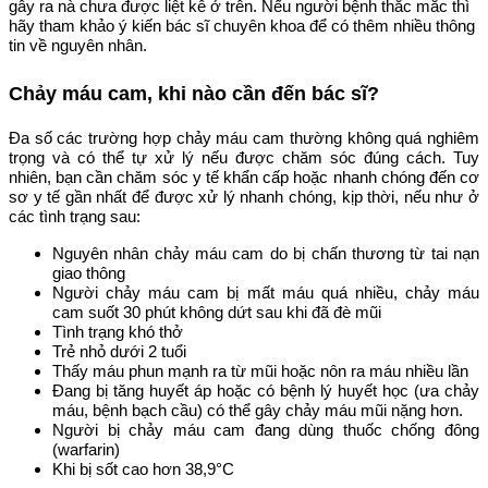
gây ra nà chưa được liệt kê ở trên. Nếu người bệnh thắc mắc thì
hãy tham khảo ý kiến bác sĩ chuyên khoa để có thêm nhiều thông
tin về nguyên nhân.
Chảy máu cam, khi nào cần đến bác sĩ?
Đa số các trường hợp chảy máu cam thường không quá nghiêm
trọng và có thể tự xử lý nếu được chăm sóc đúng cách. Tuy
nhiên, bạn cần chăm sóc y tế khẩn cấp hoặc nhanh chóng đến cơ
sơ y tế gần nhất để được xử lý nhanh chóng, kịp thời, nếu như ở
các tình trạng sau:
Nguyên nhân chảy máu cam do bị chấn thương từ tai nạn
giao thông
Người chảy máu cam bị mất máu quá nhiều, chảy máu
cam suốt 30 phút không dứt sau khi đã đè mũi
Tình trạng khó thở
Trẻ nhỏ dưới 2 tuổi
Thấy máu phun mạnh ra từ mũi hoặc nôn ra máu nhiều lần
Đang bị tăng huyết áp hoặc có bệnh lý huyết học (ưa chảy
máu, bệnh bạch cầu) có thể gây chảy máu mũi nặng hơn.
Người bị chảy máu cam đang dùng thuốc chống đông
(warfarin)
Khi bị sốt cao hơn 38,9°C