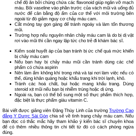
chế độ ăn bởi chúng chứa các flavonoid giúp ngăn vỡ mạch
máu. Bôi vaseline vào phần trước của vách mũi và uống đủ
nước để cân bằng độ ẩm của cơ thể với môi trường bên
ngoài từ đó giảm nguy cơ chảy máu cam.
Cắt móng tay gọn gàng để tránh ngoáy và làm tổn thương
mũi.
Trường hợp nếu nguyên nhân chảy máu cam là do bị dị vật
rơi vào mũi thì cần ngay lập tức cho trẻ đi khám bác sĩ.
Kiểm soát huyết áp của bạn tránh bị ức chế quá mức khiến
bị chảy máu cam
Nếu bạn hay bị chảy máu mũi cần tránh dùng các chế
phẩm có chứa aspirin
Nên làm ẩm không khí trong nhà và tại nơi làm việc nếu có
thể, dùng khăn quàng hoặc khẩu trang khi trời lạnh, khô.
Tránh các hoá chất, bụi hoặc mang khẩu trang. Dùng
steroid xịt mũi nếu bạn bị nhiễm trùng hoặc dị ứng.
Ngoài ra, bạn có thể bổ sung một số thực phẩm thích hợp,
đặc biệt là thực phẩm giàu vitamin C.
Bài viết được giảng viên Đặng Thùy Linh của trường
Trường Cao
đẳng Y Dược Sài Gòn
chia sẻ về tình trạng chảy máu cam. Nếu
bạn đọc có thắc mắc hãy tham khảo ý kiến bác sĩ chuyên khoa
để có thêm nhiều thông tin chi tiết từ đó có cách phòng ngừa
đúng.