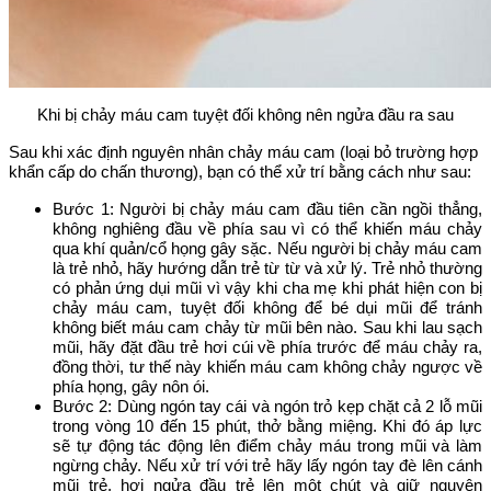
Khi bị chảy máu cam tuyệt đối không nên ngửa đầu ra sau
Sau khi xác định nguyên nhân chảy máu cam (loại bỏ trường hợp
khẩn cấp do chấn thương), bạn có thể xử trí bằng cách như sau:
Bước 1: Người bị chảy máu cam đầu tiên cần ngồi thẳng,
không nghiêng đầu về phía sau vì có thể khiến máu chảy
qua khí quản/cổ họng gây sặc. Nếu người bị chảy máu cam
là trẻ nhỏ, hãy hướng dẫn trẻ từ từ và xử lý. Trẻ nhỏ thường
có phản ứng dụi mũi vì vậy khi cha mẹ khi phát hiện con bị
chảy máu cam, tuyệt đối không để bé dụi mũi để tránh
không biết máu cam chảy từ mũi bên nào. Sau khi lau sạch
mũi, hãy đặt đầu trẻ hơi cúi về phía trước để máu chảy ra,
đồng thời, tư thế này khiến máu cam không chảy ngược về
phía họng, gây nôn ói.
Bước 2: Dùng ngón tay cái và ngón trỏ kẹp chặt cả 2 lỗ mũi
trong vòng 10 đến 15 phút, thở bằng miệng. Khi đó áp lực
sẽ tự động tác động lên điểm chảy máu trong mũi và làm
ngừng chảy. Nếu xử trí với trẻ hãy lấy ngón tay đè lên cánh
mũi trẻ, hơi ngửa đầu trẻ lên một chút và giữ nguyên