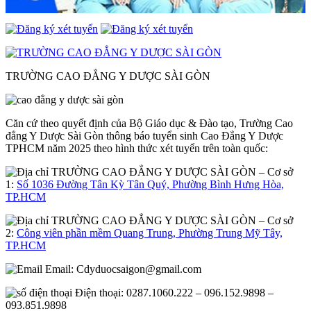
TRƯỜNG CAO ĐẲNG Y DƯỢC SÀI GÒN
Căn cứ theo quyết định của Bộ Giáo dục & Đào tạo, Trường Cao
đẳng Y Dược Sài Gòn thông báo tuyển sinh Cao Đẳng Y Dược
TPHCM năm 2025 theo hình thức xét tuyển trên toàn quốc:
– Cơ sở
1:
Số 1036 Đường Tân Kỳ Tân Quý, Phường Bình Hưng Hòa,
TP.HCM
– Cơ sở
2:
Công viên phần mềm Quang Trung, Phường Trung Mỹ Tây,
TP.HCM
Email:
Cdyduocsaigon@gmail.com
Điện thoại: 0287.1060.222 – 096.152.9898 –
093.851.9898