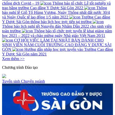
chống dịch Covid – 19
Thông báo tổ chức Lễ tốt nghiệp và
trao bằng trường Cao đẳng Y Dược Sài Gòn 2022
Thông
báo nghỉ lễ Giỗ Tổ Hùng Vương, Ngày Thống nhất đất nước 30/4
và Ngày Quốc tế lao động 1/5 năm 2022
Trường Cao đẳng
Y Dược Sài Gòn thông báo lịch học trực tiếp tại trường
Thông báo lịch nghỉ tết Nguyên đán Nhâm Dần 2022 cho sinh viên
toàn trường
Thông báo tổ chức trực tuyến lễ khai giảng năm
học 2021 – 2022 và chào mừng ngày Nhà giáo Việt Nam 20/11
CƠ HỘI VIỆC LÀM TẠI NHẬT BẢN DÀNH CHO
SINH VIÊN NĂM CUỐI TRƯỜNG CAO ĐẲNG Y DƯỢC SÀI
GÒN
Hướng dẫn nhập học trực tuyến vào Trường Cao đẳng
Y Dược Sài Gòn năm 2021
Xem thêm >>
Chương trình
Đào tạo
Tuyển sinh
Chuyên ngành