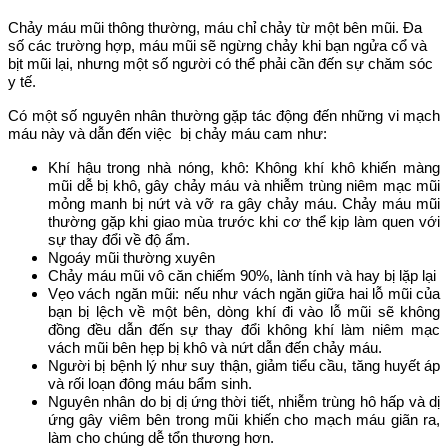
Chảy máu mũi thông thường, máu chỉ chảy từ một bên mũi. Đa
số các trường hợp, máu mũi sẽ ngừng chảy khi bạn ngửa cổ và
bịt mũi lại, nhưng một số người có thể phải cần đến sự chăm sóc
y tế.
Có một số nguyên nhân thường gặp tác động đến những vi mạch
máu này và dẫn đến việc bị chảy máu cam như:
Khí hậu trong nhà nóng, khô: Không khí khô khiến màng
mũi dễ bị khô, gây chảy máu và nhiễm trùng niêm mạc mũi
mỏng manh bị nứt và vỡ ra gây chảy máu. Chảy máu mũi
thường gặp khi giao mùa trước khi cơ thể kịp làm quen với
sự thay đổi về độ ẩm.
Ngoáy mũi thường xuyên
Chảy máu mũi vô căn chiếm 90%, lành tính và hay bị lặp lại
Vẹo vách ngăn mũi: nếu như vách ngăn giữa hai lỗ mũi của
bạn bị lệch về một bên, dòng khí đi vào lỗ mũi sẽ không
đồng đều dẫn đến sự thay đổi không khí làm niêm mạc
vách mũi bên hẹp bị khô và nứt dẫn đến chảy máu.
Người bị bệnh lý như suy thận, giảm tiểu cầu, tăng huyết áp
và rối loạn đông máu bẩm sinh.
Nguyên nhân do bị dị ứng thời tiết, nhiễm trùng hô hấp và dị
ứng gây viêm bên trong mũi khiến cho mạch máu giãn ra,
làm cho chúng dễ tổn thương hơn.