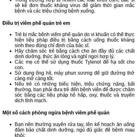
sẽ kê đơn thuốc kháng virus để giảm thời gian mắc
bệnh và các triệu chứng bệnh xuống.
Điều trị viêm phế quản trẻ em
Trẻ bị mắc bệnh viêm phế quản do vi khuẩn có thể thực
hiện liệu pháp điều trị bằng cách uống thuốc kháng
sinh theo đúng chỉ định của bác sĩ.
Hãy chăm sóc trẻ bằng cách cho ăn đầy đủ các chất
dinh dưỡng, thức ăn lỏng và nghỉ ngơi hợp lý.
Các mẹ có thể sử dụng thuốc Tylenol để hạ sốt cho
con.
Sử dụng ống hít, máy phun sương để giữ đường thở
càng mở càng tốt.
Nếu trẻ có những biểu hiện, triệu chứng nặng, bất
thường, bạn phải đưa trẻ đến bệnh viện để được chăm
sóc bằng các liệu pháp hô hấp, oxy, thuốc và truyền
dịch tĩnh mạch.
Một số cách phòng ngừa bệnh viêm phế quản
Bạn nên thường xuyên rửa tay, lên kế hoạch ăn uống
đảm bảo chất dinh dưỡng, ngủ đủ giấc để bệnh mau
khỏi;