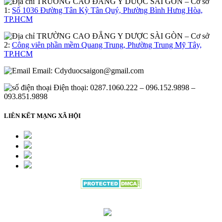
– Cơ sở
1:
Số 1036 Đường Tân Kỳ Tân Quý, Phường Bình Hưng Hòa,
TP.HCM
– Cơ sở
2:
Công viên phần mềm Quang Trung, Phường Trung Mỹ Tây,
TP.HCM
Email:
Cdyduocsaigon@gmail.com
Điện thoại: 0287.1060.222 – 096.152.9898 –
093.851.9898
LIÊN KẾT MẠNG XÃ HỘI