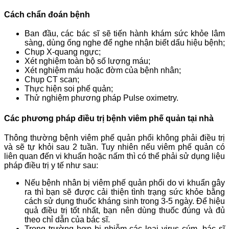
Cách chẩn đoán bệnh
Ban đầu, các bác sĩ sẽ tiến hành khám sức khỏe lâm
sàng, dùng ống nghe để nghe nhận biết dấu hiệu bệnh;
Chụp X-quang ngực;
Xét nghiệm toàn bộ số lượng máu;
Xét nghiệm máu hoặc đờm của bệnh nhân;
Chụp CT scan;
Thực hiện soi phế quản;
Thử nghiệm phương pháp Pulse oximetry.
Các phương pháp điều trị bệnh viêm phế quản tại nhà
Thông thường bệnh viêm phế quản phổi không phải điều trị
và sẽ tự khỏi sau 2 tuần. Tuy nhiên nếu viêm phế quản có
liên quan đến vi khuẩn hoặc nấm thì có thể phải sử dụng liệu
pháp điều trị y tế như sau:
Nếu bệnh nhân bị viêm phế quản phổi do vi khuẩn gây
ra thì bạn sẽ được cải thiện tình trạng sức khỏe bằng
cách sử dụng thuốc kháng sinh trong 3-5 ngày. Để hiệu
quả điều trị tốt nhất, bạn nên dùng thuốc đúng và đủ
theo chỉ dẫn của bác sĩ.
Trong trường hợp bị nhiễm các loại virus cúm, bác sĩ