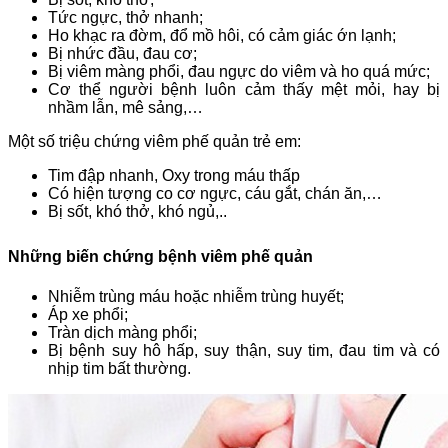
Tức ngực, thở nhanh;
Ho khạc ra đờm, đổ mồ hôi, có cảm giác ớn lạnh;
Bị nhức đầu, đau cơ;
Bị viêm màng phổi, đau ngực do viêm và ho quá mức;
Cơ thể người bệnh luôn cảm thấy mệt mỏi, hay bị
nhầm lẫn, mê sảng,…
Một số triệu chứng viêm phế quản trẻ em:
Tim đập nhanh, Oxy trong máu thấp
Có hiện tượng co cơ ngực, cáu gắt, chán ăn,…
Bị sốt, khó thở, khó ngủ,..
Những biến chứng bệnh viêm phế quản
Nhiễm trùng máu hoặc nhiễm trùng huyết;
Áp xe phổi;
Tràn dịch màng phổi;
Bị bệnh suy hô hấp, suy thận, suy tim, đau tim và có
nhịp tim bất thường.