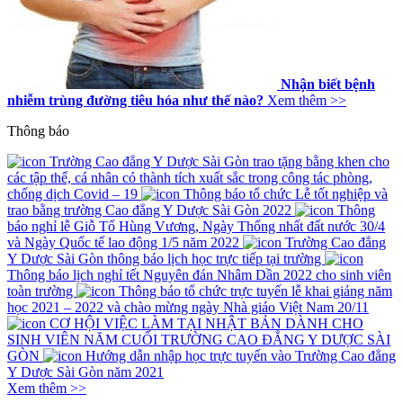
Nhận biết bệnh
nhiễm trùng đường tiêu hóa như thế nào?
Xem thêm >>
Thông báo
Trường Cao đẳng Y Dược Sài Gòn trao tặng bằng khen cho
các tập thể, cá nhân có thành tích xuất sắc trong công tác phòng,
chống dịch Covid – 19
Thông báo tổ chức Lễ tốt nghiệp và
trao bằng trường Cao đẳng Y Dược Sài Gòn 2022
Thông
báo nghỉ lễ Giỗ Tổ Hùng Vương, Ngày Thống nhất đất nước 30/4
và Ngày Quốc tế lao động 1/5 năm 2022
Trường Cao đẳng
Y Dược Sài Gòn thông báo lịch học trực tiếp tại trường
Thông báo lịch nghỉ tết Nguyên đán Nhâm Dần 2022 cho sinh viên
toàn trường
Thông báo tổ chức trực tuyến lễ khai giảng năm
học 2021 – 2022 và chào mừng ngày Nhà giáo Việt Nam 20/11
CƠ HỘI VIỆC LÀM TẠI NHẬT BẢN DÀNH CHO
SINH VIÊN NĂM CUỐI TRƯỜNG CAO ĐẲNG Y DƯỢC SÀI
GÒN
Hướng dẫn nhập học trực tuyến vào Trường Cao đẳng
Y Dược Sài Gòn năm 2021
Xem thêm >>