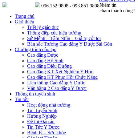
Niềm tin
096.152.9898 - 093.851.9898
chạm thành công !
Trang chủ
Giới thiệu
Triết lý giáo dục
Thông điệp của hiệu trưởng
Sứ Mệnh – Tầm Nhìn – Giá trị cốt lõi
Bản sắc Trường Cao đẳng Y Dược Sài Gòn
Chương trình đào tạo
Cao đẳng Dược
Cao đẳng Hộ Sinh
Cao đẳng Điều Dưỡng
Cao đẳng KT Xét Nghiệm Y Học
Cao đẳng KT Phục Hồi Chức Năng
Liên thông Cao đẳng Y Dược
Văn bằng 2 Cao đẳng Y Dược
Thông tin tuyển sinh
Tin tức
Hoạt động nhà trường
Tin Tuyển Sinh
Hướng Nghiệp
Đề thi Đáp án
Tin Tức Y Dược
Bệnh lý – Sức khỏe