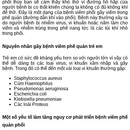
phổi thùy bạn sẽ cảm thấy khó thở vì đường hô hấp của
người bệnh bị co thắt khiến chúng ta không có đủ không khí
để thở. Đây là một dạng của bệnh viêm phổi gây viêm trong
phế quản (đường dẫn khí vào phổi). Bệnh này thường xảy ra
do người bệnh bị nhiễm virus, vi khuẩn hoặc nấm làm cho
viêm và nhiễm trùng trong phế nang tức là các túi khí nhỏ
trong phổi.
Nguyên nhân gây bệnh viêm phế quản trẻ em
Trẻ em có sức đề kháng yếu hơn so với người lớn vì vậy có
thể dễ dàng bị các loại virus, vi khuẩn xâm nhập và gây
bệnh. Trong đó có thể đến một vài loại vi khuẩn thường gặp:
Staphylococcus aureus
Cúm Haemophilus
Pseudomonas aeruginosa
Escherichia coli
Klebsiella pneumoniae
Các loài Proteus
Một số yếu tố làm tăng nguy cơ phát triển bệnh viêm phế
quản phổi