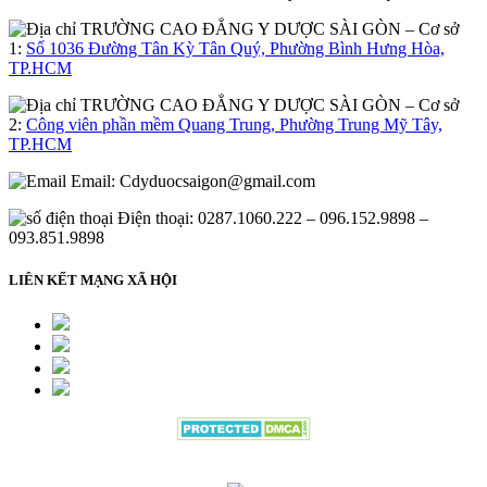
– Cơ sở
1:
Số 1036 Đường Tân Kỳ Tân Quý, Phường Bình Hưng Hòa,
TP.HCM
– Cơ sở
2:
Công viên phần mềm Quang Trung, Phường Trung Mỹ Tây,
TP.HCM
Email:
Cdyduocsaigon@gmail.com
Điện thoại: 0287.1060.222 – 096.152.9898 –
093.851.9898
LIÊN KẾT MẠNG XÃ HỘI