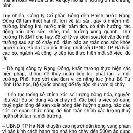
mất an toàn về hóa chất, và quy mô ảnh hưởng ở mức trung
bình.
Tuy nhiên, Công ty Cổ phần Bóng đèn Phích nước Rạng
Đông đã làm thiệt hại rất lớn về tài sản, gây ô nhiễm môi
trường, không khí, nước mặt, trầm tích, có ảnh hưởng, tác
động xấu đến sức khỏe, môi trường xung quanh. Thứ
trưởng TN&MT cho hay, để xử lý và kiểm soát tốt vấn đề môi
trường sau sự cố cháy nổ, đảm bảo an toàn cho sức khỏe
người dân, Bộ đã trao đổi, thống nhất với UBND TP Hà Nội,
các bộ, ngành và công ty tiếp tục thực hiện một số việc, đó
là:
– Đề nghị công ty Rạng Đông, khẩn trương thực hiện các
biện pháp, không để thủy ngân tiếp tục phát tán ra môi
trường. Phối hợp với các đơn vị có năng lực (như Bộ Tư
lệnh Hóa học, Bộ Quốc phòng) để tẩy độc khu vực bị cháy.
– Tiếp tục thống kê chính xác số lượng hàng hóa, nguyên
liệu vật liệu sử dụng và bị cháy nổ, đặc biệt là việc sử dụng
thuỷ ngân lỏng để sản xuất bóng đèn huỳnh quang, báo cáo
các cơ quan chức năng để tính toán chính xác lượng thuỷ
ngân phát tán ra môi trường.
– UBND TP Hà Nội khuyến cáo người dân trong vùng phạm
vi bán kính cách hàng rào nhà kho cháy đến 500m áp dụng