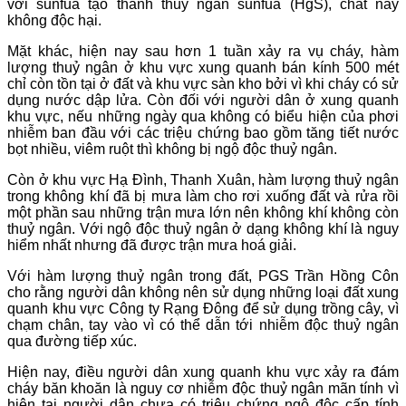
với sunfua tạo thành thuỷ ngân sunfua (HgS), chất này
không độc hại.
Mặt khác, hiện nay sau hơn 1 tuần xảy ra vụ cháy, hàm
lượng thuỷ ngân ở khu vực xung quanh bán kính 500 mét
chỉ còn tồn tại ở đất và khu vực sàn kho bởi vì khi cháy có sử
dụng nước dập lửa. Còn đối với người dân ở xung quanh
khu vực, nếu những ngày qua không có biểu hiện của phơi
nhiễm ban đầu với các triệu chứng bao gồm tăng tiết nước
bọt nhiều, viêm ruột thì không bị ngộ độc thuỷ ngân.
Còn ở khu vực Hạ Đình, Thanh Xuân, hàm lượng thuỷ ngân
trong không khí đã bị mưa làm cho rơi xuống đất và rửa rồi
một phần sau những trận mưa lớn nên không khí không còn
thuỷ ngân. Với ngộ độc thuỷ ngân ở dạng không khí là nguy
hiểm nhất nhưng đã được trận mưa hoá giải.
Với hàm lượng thuỷ ngân trong đất, PGS Trần Hồng Côn
cho rằng người dân không nên sử dụng những loại đất xung
quanh khu vực Công ty Rạng Đông để sử dụng trồng cây, vì
chạm chân, tay vào vì có thể dẫn tới nhiễm độc thuỷ ngân
qua đường tiếp xúc.
Hiện nay, điều người dân xung quanh khu vực xảy ra đám
cháy băn khoăn là nguy cơ nhiễm độc thuỷ ngân mãn tính vì
hiện tại người dân chưa có triệu chứng ngộ độc cấp tính