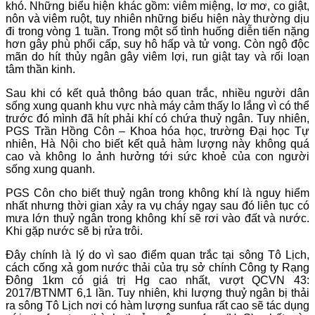
khó. Những biểu hiện khác gồm: viêm miệng, lơ mơ, co giật,
nôn và viêm ruột, tuy nhiên những biểu hiện này thường dịu
đi trong vòng 1 tuần. Trong một số tình huống diễn tiến nặng
hơn gây phù phổi cấp, suy hô hấp và tử vong. Còn ngộ độc
mãn do hít thủy ngân gây viêm lợi, run giật tay và rối loạn
tâm thần kinh.
Sau khi có kết quả thông báo quan trắc, nhiều người dân
sống xung quanh khu vực nhà máy cảm thấy lo lắng vì có thể
trước đó mình đã hít phải khí có chứa thuỷ ngân. Tuy nhiên,
PGS Trần Hồng Côn – Khoa hóa học, trường Đại học Tự
nhiên, Hà Nội cho biết kết quả hàm lượng này không quá
cao và không lo ảnh hưởng tới sức khoẻ của con người
sống xung quanh.
PGS Côn cho biết thuỷ ngân trong không khí là nguy hiểm
nhất nhưng thời gian xảy ra vụ cháy ngay sau đó liên tục có
mưa lớn thuỷ ngân trong không khí sẽ rơi vào đất và nước.
Khi gặp nước sẽ bị rửa trôi.
Đây chính là lý do vì sao điểm quan trắc tại sông Tô Lịch,
cách cống xả gom nước thải của trụ sở chính Công ty Rạng
Đông 1km có giá trị Hg cao nhất, vượt QCVN 43:
2017/BTNMT 6,1 lần. Tuy nhiên, khi lượng thuỷ ngân bị thải
ra sông Tô Lịch nơi có hàm lượng sunfua rất cao sẽ tác dụng