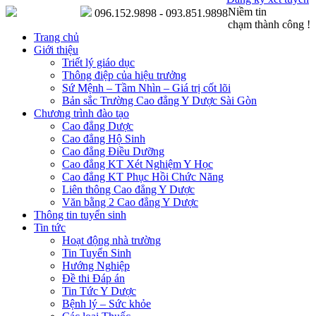
Niềm tin
096.152.9898 - 093.851.9898
chạm thành công !
Trang chủ
Giới thiệu
Triết lý giáo dục
Thông điệp của hiệu trưởng
Sứ Mệnh – Tầm Nhìn – Giá trị cốt lõi
Bản sắc Trường Cao đẳng Y Dược Sài Gòn
Chương trình đào tạo
Cao đẳng Dược
Cao đẳng Hộ Sinh
Cao đẳng Điều Dưỡng
Cao đẳng KT Xét Nghiệm Y Học
Cao đẳng KT Phục Hồi Chức Năng
Liên thông Cao đẳng Y Dược
Văn bằng 2 Cao đẳng Y Dược
Thông tin tuyển sinh
Tin tức
Hoạt động nhà trường
Tin Tuyển Sinh
Hướng Nghiệp
Đề thi Đáp án
Tin Tức Y Dược
Bệnh lý – Sức khỏe