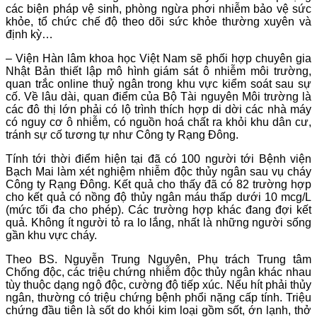
các biện pháp vệ sinh, phòng ngừa phơi nhiễm bảo vệ sức
khỏe, tổ chức chế độ theo dõi sức khỏe thường xuyên và
định kỳ…
– Viện Hàn lâm khoa học Việt Nam sẽ phối hợp chuyên gia
Nhật Bản thiết lập mô hình giám sát ô nhiễm môi trường,
quan trắc online thuỷ ngân trong khu vực kiểm soát sau sự
cố. Về lâu dài, quan điểm của Bộ Tài nguyên Môi trường là
các đô thị lớn phải có lộ trình thích hợp di dời các nhà máy
có nguy cơ ô nhiễm, có nguồn hoá chất ra khỏi khu dân cư,
tránh sự cố tương tự như Công ty Rạng Đông.
Tính tới thời điểm hiện tại đã có 100 người tới Bệnh viện
Bạch Mai làm xét nghiệm nhiễm độc thủy ngân sau vụ cháy
Công ty Rạng Đông. Kết quả cho thấy đã có 82 trường hợp
cho kết quả có nồng độ thủy ngân máu thấp dưới 10 mcg/L
(mức tối đa cho phép). Các trường hợp khác đang đợi kết
quả. Không ít người tỏ ra lo lắng, nhất là những người sống
gần khu vực cháy.
Theo BS. Nguyễn Trung Nguyên, Phụ trách Trung tâm
Chống độc, các triệu chứng nhiễm độc thủy ngân khác nhau
tùy thuộc dạng ngộ độc, cường độ tiếp xúc. Nếu hít phải thủy
ngân, thường có triệu chứng bệnh phổi nặng cấp tính. Triệu
chứng đầu tiên là sốt do khói kim loại gồm sốt, ớn lạnh, thở