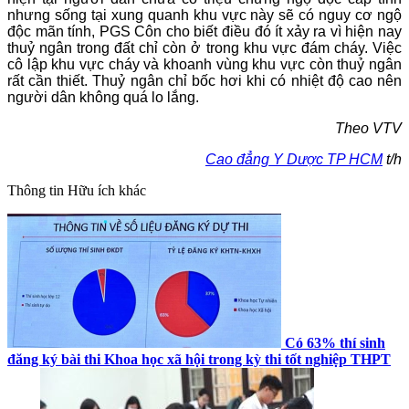
nhưng sống tại xung quanh khu vực này sẽ có nguy cơ ngộ
độc mãn tính, PGS Côn cho biết điều đó ít xảy ra vì hiện nay
thuỷ ngân trong đất chỉ còn ở trong khu vực đám cháy. Việc
cô lập khu vực cháy và khoanh vùng khu vực còn thuỷ ngân
rất cần thiết. Thuỷ ngân chỉ bốc hơi khi có nhiệt độ cao nên
người dân không quá lo lắng.
Theo VTV
Cao đẳng Y Dược TP HCM
t/h
Thông tin
Hữu ích khác
Có 63% thí sinh
đăng ký bài thi Khoa học xã hội trong kỳ thi tốt nghiệp THPT