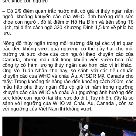
sức khỏe con người)
– Có 2/9 điểm quan trắc nước mặt có giá trị thủy ngân nằm
ngoài khoảng khuyến cáo của WHO, ảnh hưởng đến sức
khỏe con người, đó là điểm ở Hồ Hạ Đình và trên sông Tô
Lịch, tại điểm cách ngõ 320 Khương Đình 1,5 km về phía hạ
lưu.
Nồng độ thủy ngân trong môi trường đất tại các vị trí quan
trắc đều không vượt quá ngưỡng có thể gây hại cho môi
trường và sức khỏe của con người theo khuyến cáo của
Canada, nhưng mẫu đất trong khuôn viên vườn hoa của
công ty có hàm lượng thủy ngân cao hơn các vị trí khác.
Ông
Võ Tuấn Nhân
cho hay, so sánh với các tiêu chuẩn
khuyến cáo của WHO và châu Âu, ATSDR Mỹ, Canada cho
thấy: Trong khoảng từ hàng rào đến khoảng cách 200m, các
mẫu hấp phụ thủy ngân đều có giá trị nằm trong ngưỡng
khuyến cáo của WHO và châu Âu (ngưỡng ảnh hưởng đến
sức khỏe con người tại khu vực đô thị). Tuy nhiên, đây là so
sánh với ngưỡng của WHO và Châu Âu, Canada , còn so
với ngưỡng của Việt Nam thì không vượt.