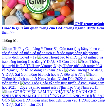
GMP trong ngành
Dược là gì? Tầm quan trọng của GMP trong ngành Dược
Xem
thêm >>
Thông báo
Trường Cao đẳng Y Dược Sài Gòn trao tặng bằng khen cho
các tập thể, cá nhân có thành tích xuất sắc trong công tác phòng,
chống dịch Covid – 19
Thông báo tổ chức Lễ tốt nghiệp và
trao bằng trường Cao đẳng Y Dược Sài Gòn 2022
Thông
báo nghỉ lễ Giỗ Tổ Hùng Vương, Ngày Thống nhất đất nước 30/4
và Ngày Quốc tế lao động 1/5 năm 2022
Trường Cao đẳng
Y Dược Sài Gòn thông báo lịch học trực tiếp tại trường
Thông báo lịch nghỉ tết Nguyên đán Nhâm Dần 2022 cho sinh viên
toàn trường
Thông báo tổ chức trực tuyến lễ khai giảng năm
học 2021 – 2022 và chào mừng ngày Nhà giáo Việt Nam 20/11
CƠ HỘI VIỆC LÀM TẠI NHẬT BẢN DÀNH CHO
SINH VIÊN NĂM CUỐI TRƯỜNG CAO ĐẲNG Y DƯỢC SÀI
GÒN
Hướng dẫn nhập học trực tuyến vào Trường Cao đẳng
Y Dược Sài Gòn năm 2021