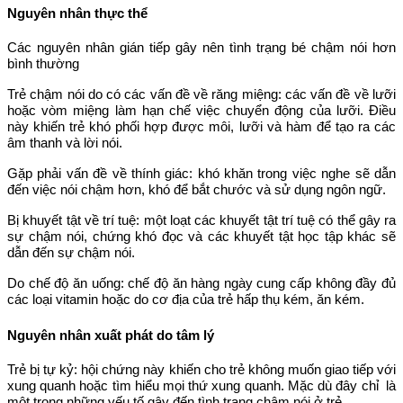
Nguyên nhân thực thể
Các nguyên nhân gián tiếp gây nên tình trạng bé chậm nói hơn
bình thường
Trẻ chậm nói do có các vấn đề về răng miệng: các vấn đề về lưỡi
hoặc vòm miệng làm hạn chế việc chuyển động của lưỡi. Điều
này khiến trẻ khó phối hợp được môi, lưỡi và hàm để tạo ra các
âm thanh và lời nói.
Gặp phải vấn đề về thính giác: khó khăn trong việc nghe sẽ dẫn
đến việc nói chậm hơn, khó để bắt chước và sử dụng ngôn ngữ.
Bị khuyết tật về trí tuệ: một loạt các khuyết tật trí tuệ có thể gây ra
sự chậm nói, chứng khó đọc và các khuyết tật học tập khác sẽ
dẫn đến sự chậm nói.
Do chế độ ăn uống: chế độ ăn hàng ngày cung cấp không đầy đủ
các loại vitamin hoặc do cơ địa của trẻ hấp thụ kém, ăn kém.
Nguyên nhân xuất phát do tâm lý
Trẻ bị tự kỷ: hội chứng này khiến cho trẻ không muốn giao tiếp với
xung quanh hoặc tìm hiểu mọi thứ xung quanh. Mặc dù đây chỉ là
một trong những yếu tố gây đến tình trạng chậm nói ở trẻ.