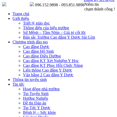
Niềm tin
096.152.9898 - 093.851.9898
chạm thành công !
Trang chủ
Giới thiệu
Triết lý giáo dục
Thông điệp của hiệu trưởng
Sứ Mệnh – Tầm Nhìn – Giá trị cốt lõi
Bản sắc Trường Cao đẳng Y Dược Sài Gòn
Chương trình đào tạo
Cao đẳng Dược
Cao đẳng Hộ Sinh
Cao đẳng Điều Dưỡng
Cao đẳng KT Xét Nghiệm Y Học
Cao đẳng KT Phục Hồi Chức Năng
Liên thông Cao đẳng Y Dược
Văn bằng 2 Cao đẳng Y Dược
Thông tin tuyển sinh
Tin tức
Hoạt động nhà trường
Tin Tuyển Sinh
Hướng Nghiệp
Đề thi Đáp án
Tin Tức Y Dược
Bệnh lý – Sức khỏe