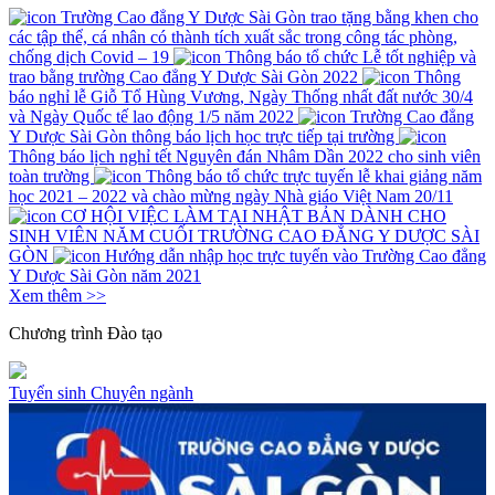
Trường Cao đẳng Y Dược Sài Gòn trao tặng bằng khen cho
các tập thể, cá nhân có thành tích xuất sắc trong công tác phòng,
chống dịch Covid – 19
Thông báo tổ chức Lễ tốt nghiệp và
trao bằng trường Cao đẳng Y Dược Sài Gòn 2022
Thông
báo nghỉ lễ Giỗ Tổ Hùng Vương, Ngày Thống nhất đất nước 30/4
và Ngày Quốc tế lao động 1/5 năm 2022
Trường Cao đẳng
Y Dược Sài Gòn thông báo lịch học trực tiếp tại trường
Thông báo lịch nghỉ tết Nguyên đán Nhâm Dần 2022 cho sinh viên
toàn trường
Thông báo tổ chức trực tuyến lễ khai giảng năm
học 2021 – 2022 và chào mừng ngày Nhà giáo Việt Nam 20/11
CƠ HỘI VIỆC LÀM TẠI NHẬT BẢN DÀNH CHO
SINH VIÊN NĂM CUỐI TRƯỜNG CAO ĐẲNG Y DƯỢC SÀI
GÒN
Hướng dẫn nhập học trực tuyến vào Trường Cao đẳng
Y Dược Sài Gòn năm 2021
Xem thêm >>
Chương trình
Đào tạo
Tuyển sinh
Chuyên ngành