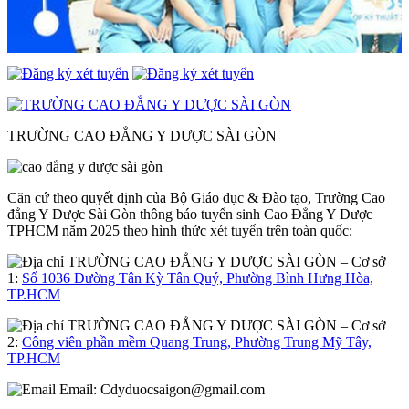
TRƯỜNG CAO ĐẲNG Y DƯỢC SÀI GÒN
Căn cứ theo quyết định của Bộ Giáo dục & Đào tạo, Trường Cao
đẳng Y Dược Sài Gòn thông báo tuyển sinh Cao Đẳng Y Dược
TPHCM năm 2025 theo hình thức xét tuyển trên toàn quốc:
– Cơ sở
1:
Số 1036 Đường Tân Kỳ Tân Quý, Phường Bình Hưng Hòa,
TP.HCM
– Cơ sở
2:
Công viên phần mềm Quang Trung, Phường Trung Mỹ Tây,
TP.HCM
Email:
Cdyduocsaigon@gmail.com