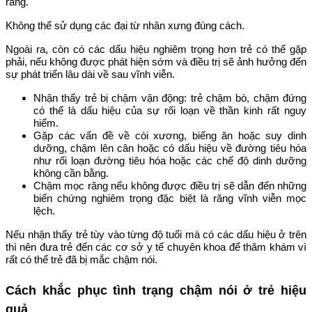
ràng.
Không thể sử dụng các đại từ nhân xưng đúng cách.
Ngoài ra, còn có các dấu hiệu nghiêm trọng hơn trẻ có thể gặp
phải, nếu không được phát hiện sớm và điều trị sẽ ảnh hưởng đến
sự phát triển lâu dài về sau vĩnh viễn.
Nhận thấy trẻ bị chậm vận động: trẻ chậm bò, chậm đứng
có thể là dấu hiệu của sự rối loạn về thần kinh rất nguy
hiểm.
Gặp các vấn đề về còi xương, biếng ăn hoặc suy dinh
dưỡng, chậm lên cân hoặc có dấu hiệu về đường tiêu hóa
như rối loạn đường tiêu hóa hoặc các chế độ dinh dưỡng
không cần bằng.
Chậm mọc răng nếu không được điều trị sẽ dẫn đến những
biến chứng nghiêm trọng đặc biệt là răng vĩnh viễn mọc
lệch.
Nếu nhận thấy trẻ tùy vào từng độ tuổi mà có các dấu hiệu ở trên
thì nên đưa trẻ đến các cơ sở y tế chuyên khoa để thăm khám vì
rất có thể trẻ đã bị mắc chậm nói.
Cách khắc phục tình trạng chậm nói ở trẻ hiệu
quả