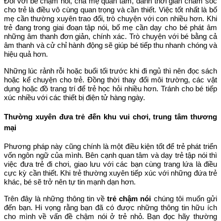
Đối với bé chậm nói, cha mẹ quan tâm, dành thời gian chăm sóc
cho trẻ là điều vô cùng quan trọng và cần thiết. Việc tốt nhất là bố
mẹ cần thường xuyên trao đổi, trò chuyện với con nhiều hơn. Khi
trẻ đang trong giai đoạn tập nói, bố mẹ cần dạy cho bé phát âm
những âm thanh đơn giản, chính xác. Trò chuyện với bé bằng cả
âm thanh và cử chỉ hành động sẽ giúp bé tiếp thu nhanh chóng và
hiệu quả hơn.
Những lúc rảnh rỗi hoặc buổi tối trước khi đi ngủ thì nên đọc sách
hoặc kể chuyện cho trẻ. Đồng thời thay đổi môi trường, các vật
dụng hoặc đồ trang trí để trẻ học hỏi nhiều hơn. Tránh cho bé tiếp
xúc nhiều với các thiết bị điện tử hàng ngày.
Thường xuyên đưa trẻ đến khu vui chơi, trung tâm thương
mại
Phương pháp này cũng chính là một điều kiện tốt để trẻ phát triển
vốn ngôn ngữ của mình. Bên cạnh quan tâm và dạy trẻ tập nói thì
việc đưa trẻ đi chơi, giao lưu với các bạn cùng trang lứa là điều
cực kỳ cần thiết. Khi trẻ thường xuyên tiếp xúc với những đứa trẻ
khác, bé sẽ trở nên tự tin mạnh dạn hơn.
Trên đây là những thông tin về
trẻ chậm nói
chúng tôi muốn gửi
đến bạn. Hi vọng rằng bạn đã có được những thông tin hữu ích
cho mình về vấn đề chậm nói ở trẻ nhỏ. Bạn đọc hãy thường