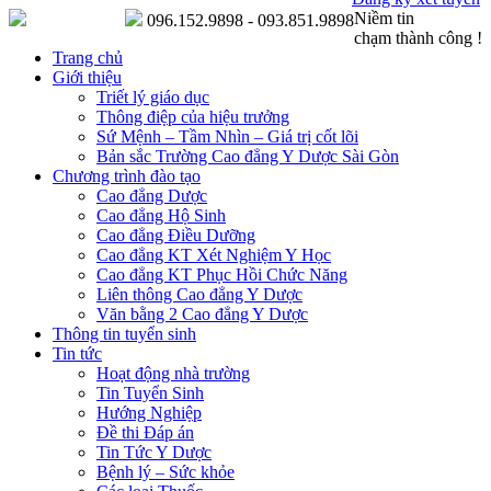
Niềm tin
096.152.9898 - 093.851.9898
chạm thành công !
Trang chủ
Giới thiệu
Triết lý giáo dục
Thông điệp của hiệu trưởng
Sứ Mệnh – Tầm Nhìn – Giá trị cốt lõi
Bản sắc Trường Cao đẳng Y Dược Sài Gòn
Chương trình đào tạo
Cao đẳng Dược
Cao đẳng Hộ Sinh
Cao đẳng Điều Dưỡng
Cao đẳng KT Xét Nghiệm Y Học
Cao đẳng KT Phục Hồi Chức Năng
Liên thông Cao đẳng Y Dược
Văn bằng 2 Cao đẳng Y Dược
Thông tin tuyển sinh
Tin tức
Hoạt động nhà trường
Tin Tuyển Sinh
Hướng Nghiệp
Đề thi Đáp án
Tin Tức Y Dược
Bệnh lý – Sức khỏe