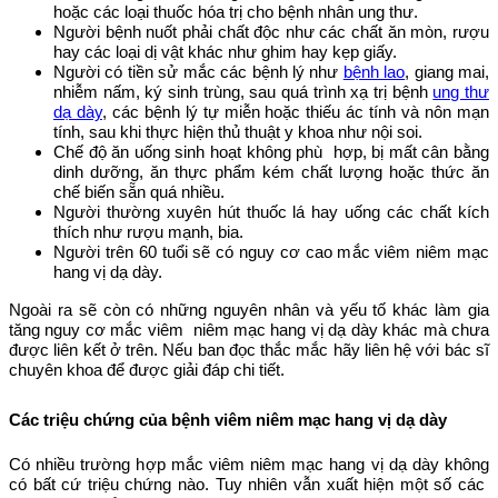
hoặc các loại thuốc hóa trị cho bệnh nhân ung thư.
Người bệnh nuốt phải chất độc như các chất ăn mòn, rượu
hay các loại dị vật khác như ghim hay kẹp giấy.
Người có tiền sử mắc các bệnh lý như
bệnh lao
, giang mai,
nhiễm nấm, ký sinh trùng, sau quá trình xạ trị bệnh
ung thư
dạ dày
, các bệnh lý tự miễn hoặc thiếu ác tính và nôn mạn
tính, sau khi thực hiện thủ thuật y khoa như nội soi.
Chế độ ăn uống sinh hoạt không phù hợp, bị mất cân bằng
dinh dưỡng, ăn thực phẩm kém chất lượng hoặc thức ăn
chế biến sẵn quá nhiều.
Người thường xuyên hút thuốc lá hay uống các chất kích
thích như rượu mạnh, bia.
Người trên 60 tuổi sẽ có nguy cơ cao mắc viêm niêm mạc
hang vị dạ dày.
Ngoài ra sẽ còn có những nguyên nhân và yếu tố khác làm gia
tăng nguy cơ mắc viêm niêm mạc hang vị dạ dày khác mà chưa
được liên kết ở trên. Nếu ban đọc thắc mắc hãy liên hệ với bác sĩ
chuyên khoa để được giải đáp chi tiết.
Các triệu chứng của bệnh viêm niêm mạc hang vị dạ dày
Có nhiều trường hợp mắc viêm niêm mạc hang vị dạ dày không
có bất cứ triệu chứng nào. Tuy nhiên vẫn xuất hiện một số các