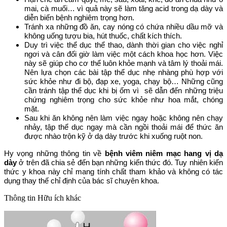
mai, cà muối… vì quả này sẽ làm tăng acid trong dạ dày và
diễn biến bệnh nghiêm trọng hơn.
Tránh xa những đồ ăn, cay nóng có chứa nhiều dầu mỡ và
không uống tượu bia, hút thuốc, chất kích thích.
Duy trì việc thể dục thể thao, dành thời gian cho việc nghỉ
ngơi và cân đối giờ làm việc một cách khoa học hơn. Việc
này sẽ giúp cho cơ thể luôn khỏe mạnh và tâm lý thoải mái.
Nên lựa chọn các bài tập thể dục nhẹ nhàng phù hợp với
sức khỏe như đi bộ, đạp xe, yoga, chạy bộ… Những cũng
cần tránh tập thể dục khi bị ốm vì sẽ dẫn đến những triệu
chứng nghiêm trọng cho sức khỏe như hoa mắt, chóng
mặt.
Sau khi ăn không nên làm việc ngay hoặc không nên chạy
nhảy, tập thể dục ngay mà cần ngồi thoải mái để thức ăn
được nhào trộn kỹ ở dạ dày trước khi xuống ruột non.
Hy vọng những thông tin về
bệnh viêm niêm mạc hang vị dạ
dày
ở trên đã chia sẻ đến bạn những kiến thức đó. Tuy nhiên kiến
thức y khoa này chỉ mang tính chất tham khảo và không có tác
dụng thay thế chỉ định của bác sĩ chuyên khoa.
Thông tin
Hữu ích khác