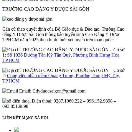
TRƯỜNG CAO ĐẲNG Y DƯỢC SÀI GÒN
Căn cứ theo quyết định của Bộ Giáo dục & Đào tạo, Trường Cao
đẳng Y Dược Sài Gòn thông báo tuyển sinh Cao Đẳng Y Dược
TPHCM năm 2025 theo hình thức xét tuyển trên toàn quốc:
– Cơ sở
1:
Số 1036 Đường Tân Kỳ Tân Quý, Phường Bình Hưng Hòa,
TP.HCM
– Cơ sở
2:
Công viên phần mềm Quang Trung, Phường Trung Mỹ Tây,
TP.HCM
Email:
Cdyduocsaigon@gmail.com
Điện thoại: 0287.1060.222 – 096.152.9898 –
093.851.9898
LIÊN KẾT MẠNG XÃ HỘI