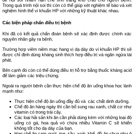
Trong quá trình nội soi thì còn có thể giúp xét nghiệm tế bào và xét
nghiệm hình thể vi khuẩn HP với những kỹ thuật khác nhau.
Các biện pháp chẩn điều trị bệnh
Khi đã có kết quả chẩn đoán bệnh sẽ xác định được chính xác
nguyên nhân gây ra bệnh.
Trường hợp viêm niêm mạc hang vị dạ dày do vi khuẩn HP thì sẽ
được chỉ định dùng kháng sinh thích hợp điều trị và ngăn ngừa tái
phát.
Bên cạnh đó còn có thể dùng điều trị hỗ trợ bằng thuốc kháng acid
để làm giảm các triệu chứng.
Ngoài ra người bệnh cần thực hiện chế độ ăn uống khoa học lành
mạnh như:
Thực hiện chế độ ăn uống đầy đủ và các chất dinh dưỡng.
Chế độ ăn hàng ngày thì cần bổ sung rau xanh, chất cơ như
vitamin có trong trái cây.
Các loại hải sản khi ăn cần phải dùng kèm với những loại độ
uống có gá, hoa quả vó chứa nhiều Vitamin C sẽ khiến
không tốt cho dạ dày của bạn.
Hạn chế ăn cam quýt, me, sầu, xoài, khế, đồ ăn chua như ô