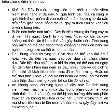
triệu chứng điển hình như:
Khó tiêu: Đây là triệu chứng điển hình nhất khi mắc viêm
niêm mạc hang vị dạ dày. Vì quá trình tiêu hóa và cũng là
quá trình thực phẩm đi vào ruột sẽ bị ảnh hưởng từ đó dẫn
đến cảm giác nóng, bỏng rát và gây ra triệu chứng khó tiêu
ở vùng bụng trên.
Buồn nôn hoặc nôn mửa: Đây là triệu chứng thường xảy ra
đi kèm khi người bệnh bị khó tiêu. Ngay cả khi dạ dày
không có thức ăn thì cơ thể vẫn gây buồn nôn. Tình trạng
nôn mửa có thể dao động trong khoảng từ nhẹ đến nặng và
nghiêm trọng hơn có thể bị nôn ra máu.
Đau bụng vùng thượng vị: Cơn đau có thể kéo dài âm ỉ
hoặc kéo dài đến vài ngay sau cơn đau vẫn chưa chấm
dứt. Đặc biệt đau nhiều hơn khi ấn vào, có thể đau cả ngày
lẫn đêm tuy nhiên ban đêm sẽ đau nhiều hơn và do dịch vị
tiết ra thì sẽ kích thích niêm mạc đã bị tổn thương. Hoặc có
thể đau nhiều hơn khi đói và khi bệnh đã nặng, người bệnh
cảm thấy đau thường xuyên kể cả khi đói và no.
Ăn không ngon, chướng bụng và đầy hơi: Do tình trạng
viêm niêm mạc hang vị dạ dày trong phần dưới nên quá
trình thức ăn đi vào ruột có thể bị ảnh hưởng đến một phần
thức ăn và không tiêu hóa được hết. Chính lượng thức ăn
mà chưa tiêu hóa bị lên men và thải khi ra gây đầy hơi và
chướng bụng.