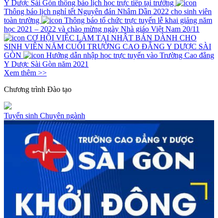
Y Dược Sài Gòn thông báo lịch học trực tiếp tại trường
Thông báo lịch nghỉ tết Nguyên đán Nhâm Dần 2022 cho sinh viên
toàn trường
Thông báo tổ chức trực tuyến lễ khai giảng năm
học 2021 – 2022 và chào mừng ngày Nhà giáo Việt Nam 20/11
CƠ HỘI VIỆC LÀM TẠI NHẬT BẢN DÀNH CHO
SINH VIÊN NĂM CUỐI TRƯỜNG CAO ĐẲNG Y DƯỢC SÀI
GÒN
Hướng dẫn nhập học trực tuyến vào Trường Cao đẳng
Y Dược Sài Gòn năm 2021
Xem thêm >>
Chương trình
Đào tạo
Tuyển sinh
Chuyên ngành