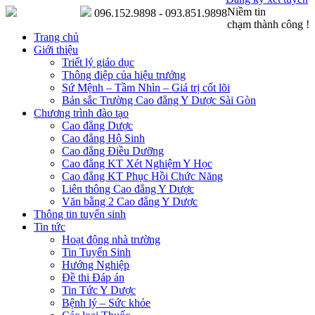
Niềm tin
096.152.9898 - 093.851.9898
chạm thành công !
Trang chủ
Giới thiệu
Triết lý giáo dục
Thông điệp của hiệu trưởng
Sứ Mệnh – Tầm Nhìn – Giá trị cốt lõi
Bản sắc Trường Cao đẳng Y Dược Sài Gòn
Chương trình đào tạo
Cao đẳng Dược
Cao đẳng Hộ Sinh
Cao đẳng Điều Dưỡng
Cao đẳng KT Xét Nghiệm Y Học
Cao đẳng KT Phục Hồi Chức Năng
Liên thông Cao đẳng Y Dược
Văn bằng 2 Cao đẳng Y Dược
Thông tin tuyển sinh
Tin tức
Hoạt động nhà trường
Tin Tuyển Sinh
Hướng Nghiệp
Đề thi Đáp án
Tin Tức Y Dược
Bệnh lý – Sức khỏe