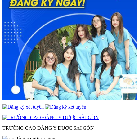
TRƯỜNG CAO ĐẲNG Y DƯỢC SÀI GÒN