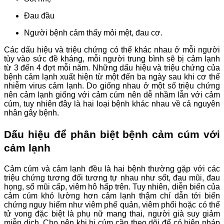
Đau đầu
Người bệnh cảm thấy mỏi mệt, đau cơ.
Các dấu hiệu và triệu chứng có thể khác nhau ở mỗi người
tùy vào sức đề kháng, mỗi người trung bình sẽ bị cảm lạnh
từ 3 đến 4 đợt mỗi năm. Những dấu hiệu và triệu chứng của
bệnh cảm lạnh xuất hiện từ một đến ba ngày sau khi cơ thể
nhiễm virus cảm lạnh. Do giống nhau ở một số triệu chứng
nên cảm lạnh giống với cảm cúm nên dễ nhầm lẫn với cảm
cúm, tuy nhiên đây là hai loại bệnh khác nhau về cả nguyên
nhân gây bệnh.
Dấu hiệu để phân biệt bệnh cảm cúm với
cảm lạnh
Cảm cúm và cảm lạnh đều là hai bệnh thường gặp với các
triệu chứng tương đối tương tự nhau như sốt, đau mũi, đau
họng, sổ mũi cấp, viêm hô hấp trên. Tuy nhiên, diễn biến của
cảm cúm khó lường hơn cảm lạnh thậm chí dẫn tới biến
chứng nguy hiểm như viêm phế quản, viêm phổi hoặc có thể
tử vong đặc biệt là phụ nữ mang thai, người già suy giảm
miễn dịch. Cho nên khi bị cúm cần theo dõi để có biện pháp