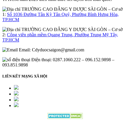
– Cơ sở
1:
Số 1036 Đường Tân Kỳ Tân Quý, Phường Bình Hưng Hòa,
TP.HCM
– Cơ sở
2:
Công viên phần mềm Quang Trung, Phường Trung Mỹ Tây,
TP.HCM
Email:
Cdyduocsaigon@gmail.com
Điện thoại: 0287.1060.222 – 096.152.9898 –
093.851.9898
LIÊN KẾT MẠNG XÃ HỘI