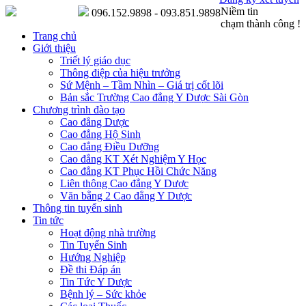
Niềm tin
096.152.9898 - 093.851.9898
chạm thành công !
Trang chủ
Giới thiệu
Triết lý giáo dục
Thông điệp của hiệu trưởng
Sứ Mệnh – Tầm Nhìn – Giá trị cốt lõi
Bản sắc Trường Cao đẳng Y Dược Sài Gòn
Chương trình đào tạo
Cao đẳng Dược
Cao đẳng Hộ Sinh
Cao đẳng Điều Dưỡng
Cao đẳng KT Xét Nghiệm Y Học
Cao đẳng KT Phục Hồi Chức Năng
Liên thông Cao đẳng Y Dược
Văn bằng 2 Cao đẳng Y Dược
Thông tin tuyển sinh
Tin tức
Hoạt động nhà trường
Tin Tuyển Sinh
Hướng Nghiệp
Đề thi Đáp án
Tin Tức Y Dược
Bệnh lý – Sức khỏe