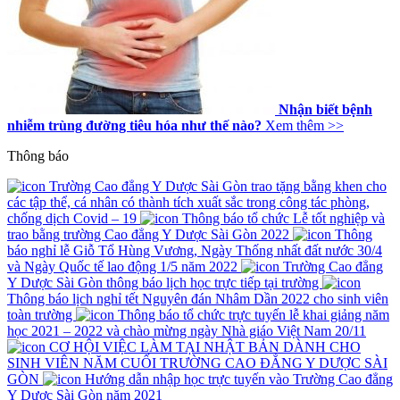
Nhận biết bệnh
nhiễm trùng đường tiêu hóa như thế nào?
Xem thêm >>
Thông báo
Trường Cao đẳng Y Dược Sài Gòn trao tặng bằng khen cho
các tập thể, cá nhân có thành tích xuất sắc trong công tác phòng,
chống dịch Covid – 19
Thông báo tổ chức Lễ tốt nghiệp và
trao bằng trường Cao đẳng Y Dược Sài Gòn 2022
Thông
báo nghỉ lễ Giỗ Tổ Hùng Vương, Ngày Thống nhất đất nước 30/4
và Ngày Quốc tế lao động 1/5 năm 2022
Trường Cao đẳng
Y Dược Sài Gòn thông báo lịch học trực tiếp tại trường
Thông báo lịch nghỉ tết Nguyên đán Nhâm Dần 2022 cho sinh viên
toàn trường
Thông báo tổ chức trực tuyến lễ khai giảng năm
học 2021 – 2022 và chào mừng ngày Nhà giáo Việt Nam 20/11
CƠ HỘI VIỆC LÀM TẠI NHẬT BẢN DÀNH CHO
SINH VIÊN NĂM CUỐI TRƯỜNG CAO ĐẲNG Y DƯỢC SÀI
GÒN
Hướng dẫn nhập học trực tuyến vào Trường Cao đẳng
Y Dược Sài Gòn năm 2021