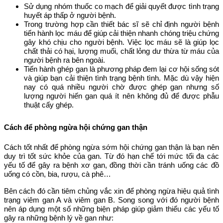
Sử dụng nhóm thuốc co mạch để giải quyết được tình trạng
huyết áp thấp ở người bệnh.
Trong trường hợp cần thiết bác sĩ sẽ chỉ định người bệnh
tiến hành lọc máu để giúp cải thiện nhanh chóng triệu chứng
gây khó chịu cho người bệnh. Việc lọc máu sẽ là giúp lọc
chất thải có hại, lượng muối, chất lỏng dư thừa từ máu của
người bệnh ra bên ngoài.
Tiến hành ghép gan là phương pháp đem lại cơ hội sống sót
và giúp bạn cải thiện tình trạng bệnh tình. Mặc dù vậy hiện
nay có quá nhiều người chờ được ghép gan nhưng số
lượng người hiến gan quá ít nên không đủ để được phẫu
thuật cấy ghép.
Cách để phòng ngừa hội chứng gan thận
Cách tốt nhất để phòng ngừa sớm hội chứng gan thận là bạn nên
duy trì tốt sức khỏe của gan. Từ đó hạn chế tới mức tối đa các
yếu tố để gây ra bệnh xơ gan, đồng thời cần tránh uống các đồ
uống có cồn, bia, rượu, cà phê…
Bên cách đó cần tiêm chủng vắc xin để phòng ngừa hiệu quả tình
trạng viêm gan A và viêm gan B. Song song với đó người bệnh
nên áp dụng một số những biện pháp giúp giảm thiểu các yếu tố
gây ra những bệnh lý về gan như: