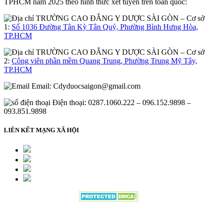
TPHCM năm 2025 theo hình thức xét tuyển trên toàn quốc:
– Cơ sở
1:
Số 1036 Đường Tân Kỳ Tân Quý, Phường Bình Hưng Hòa,
TP.HCM
– Cơ sở
2:
Công viên phần mềm Quang Trung, Phường Trung Mỹ Tây,
TP.HCM
Email:
Cdyduocsaigon@gmail.com
Điện thoại: 0287.1060.222 – 096.152.9898 –
093.851.9898
LIÊN KẾT MẠNG XÃ HỘI