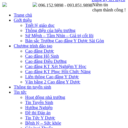
Niềm tin
096.152.9898 - 093.851.9898
chạm thành công !
Trang chủ
Giới thiệu
Triết lý giáo dục
Thông điệp của hiệu trưởng
Sứ Mệnh – Tầm Nhìn – Giá trị cốt lõi
Bản sắc Trường Cao đẳng Y Dược Sài Gòn
Chương trình đào tạo
Cao đẳng Dược
Cao đẳng Hộ Sinh
Cao đẳng Điều Dưỡng
Cao đẳng KT Xét Nghiệm Y Học
Cao đẳng KT Phục Hồi Chức Năng
Liên thông Cao đẳng Y Dược
Văn bằng 2 Cao đẳng Y Dược
Thông tin tuyển sinh
Tin tức
Hoạt động nhà trường
Tin Tuyển Sinh
Hướng Nghiệp
Đề thi Đáp án
Tin Tức Y Dược
Bệnh lý – Sức khỏe