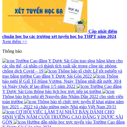
Cập nhật điểm
chuẩn học bạ các trường xét tuyển học bạ THPT năm 2024
Xem thêm >>
Thông báo
Trường Cao đẳng Y Dược Sài Gòn trao tặng bằng khen cho
các tập thể, cá nhân có thành tích xuất sắc trong công tác phòng,
chống dịch Covid – 19
Thông báo tổ chức Lễ tốt nghiệp và
trao bằng trường Cao đẳng Y Dược Sài Gòn 2022
Thông
báo nghỉ lễ Giỗ Tổ Hùng Vương, Ngày Thống nhất đất nước 30/4
và Ngày Quốc tế lao động 1/5 năm 2022
Trường Cao đẳng
Y Dược Sài Gòn thông báo lịch học trực tiếp tại trường
Thông báo lịch nghỉ tết Nguyên đán Nhâm Dần 2022 cho sinh viên
toàn trường
Thông báo tổ chức trực tuyến lễ khai giảng năm
học 2021 – 2022 và chào mừng ngày Nhà giáo Việt Nam 20/11
CƠ HỘI VIỆC LÀM TẠI NHẬT BẢN DÀNH CHO
SINH VIÊN NĂM CUỐI TRƯỜNG CAO ĐẲNG Y DƯỢC SÀI
GÒN
Hướng dẫn nhập học trực tuyến vào Trường Cao đẳng