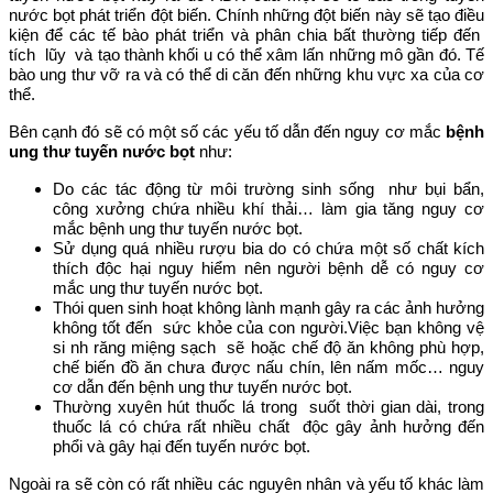
nước bọt phát triển đột biến. Chính những đột biến này sẽ tạo điều
kiện để các tế bào phát triển và phân chia bất thường tiếp đến
tích lũy và tạo thành khối u có thể xâm lấn những mô gần đó. Tế
bào ung thư vỡ ra và có thể di căn đến những khu vực xa của cơ
thể.
Bên cạnh đó sẽ có một số các yếu tố dẫn đến nguy cơ mắc
bệnh
ung thư tuyến nước bọt
như:
Do các tác động từ môi trường sinh sống như bụi bẩn,
công xưởng chứa nhiều khí thải… làm gia tăng nguy cơ
mắc bệnh ung thư tuyến nước bọt.
Sử dụng quá nhiều rượu bia do có chứa một số chất kích
thích độc hại nguy hiểm nên người bệnh dễ có nguy cơ
mắc ung thư tuyến nước bọt.
Thói quen sinh hoạt không lành mạnh gây ra các ảnh hưởng
không tốt đến sức khỏe của con người.Việc bạn không vệ
si nh răng miệng sạch sẽ hoặc chế độ ăn không phù hợp,
chế biến đồ ăn chưa được nấu chín, lên nấm mốc… nguy
cơ dẫn đến bệnh ung thư tuyến nước bọt.
Thường xuyên hút thuốc lá trong suốt thời gian dài, trong
thuốc lá có chứa rất nhiều chất độc gây ảnh hưởng đến
phổi và gây hại đến tuyến nước bọt.
Ngoài ra sẽ còn có rất nhiều các nguyên nhân và yếu tố khác làm