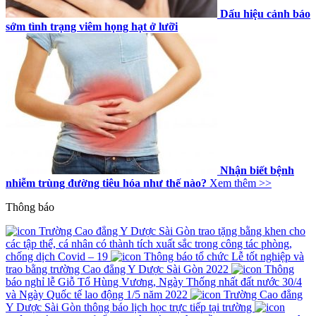
Dấu hiệu cảnh báo
sớm tình trạng viêm họng hạt ở lưỡi
Nhận biết bệnh
nhiễm trùng đường tiêu hóa như thế nào?
Xem thêm >>
Thông báo
Trường Cao đẳng Y Dược Sài Gòn trao tặng bằng khen cho
các tập thể, cá nhân có thành tích xuất sắc trong công tác phòng,
chống dịch Covid – 19
Thông báo tổ chức Lễ tốt nghiệp và
trao bằng trường Cao đẳng Y Dược Sài Gòn 2022
Thông
báo nghỉ lễ Giỗ Tổ Hùng Vương, Ngày Thống nhất đất nước 30/4
và Ngày Quốc tế lao động 1/5 năm 2022
Trường Cao đẳng
Y Dược Sài Gòn thông báo lịch học trực tiếp tại trường