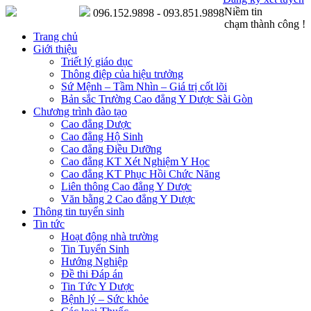
Niềm tin
096.152.9898 - 093.851.9898
chạm thành công !
Trang chủ
Giới thiệu
Triết lý giáo dục
Thông điệp của hiệu trưởng
Sứ Mệnh – Tầm Nhìn – Giá trị cốt lõi
Bản sắc Trường Cao đẳng Y Dược Sài Gòn
Chương trình đào tạo
Cao đẳng Dược
Cao đẳng Hộ Sinh
Cao đẳng Điều Dưỡng
Cao đẳng KT Xét Nghiệm Y Học
Cao đẳng KT Phục Hồi Chức Năng
Liên thông Cao đẳng Y Dược
Văn bằng 2 Cao đẳng Y Dược
Thông tin tuyển sinh
Tin tức
Hoạt động nhà trường
Tin Tuyển Sinh
Hướng Nghiệp
Đề thi Đáp án
Tin Tức Y Dược
Bệnh lý – Sức khỏe