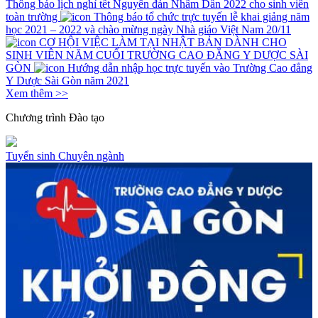
Thông báo lịch nghỉ tết Nguyên đán Nhâm Dần 2022 cho sinh viên
toàn trường
Thông báo tổ chức trực tuyến lễ khai giảng năm
học 2021 – 2022 và chào mừng ngày Nhà giáo Việt Nam 20/11
CƠ HỘI VIỆC LÀM TẠI NHẬT BẢN DÀNH CHO
SINH VIÊN NĂM CUỐI TRƯỜNG CAO ĐẲNG Y DƯỢC SÀI
GÒN
Hướng dẫn nhập học trực tuyến vào Trường Cao đẳng
Y Dược Sài Gòn năm 2021
Xem thêm >>
Chương trình
Đào tạo
Tuyển sinh
Chuyên ngành