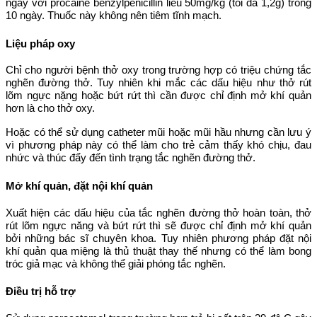
ngày với procaine benzylpenicillin liều 50mg/kg (tối đa 1,2g) trong
10 ngày. Thuốc này không nên tiêm tĩnh mạch.
Liệu pháp oxy
Chỉ cho người bệnh thở oxy trong trường hợp có triệu chứng tắc
nghẽn đường thở. Tuy nhiên khi mắc các dấu hiệu như thở rút
lõm ngực nặng hoặc bứt rứt thì cần được chỉ định mở khí quản
hơn là cho thở oxy.
Hoặc có thể sử dụng catheter mũi hoặc mũi hầu nhưng cần lưu ý
vì phương pháp này có thể làm cho trẻ cảm thấy khó chịu, đau
nhức và thúc đẩy đến tình trạng tắc nghẽn đường thở.
Mở khí quản, đặt nội khí quản
Xuất hiện các dấu hiệu của tắc nghẽn đường thở hoàn toàn, thở
rút lõm ngực năng và bứt rứt thì sẽ được chỉ định mở khí quản
bởi những bác sĩ chuyên khoa. Tuy nhiên phương pháp đặt nội
khí quản qua miệng là thủ thuật thay thế nhưng có thể làm bong
tróc giả mạc và không thể giải phóng tắc nghẽn.
Điều trị hỗ trợ