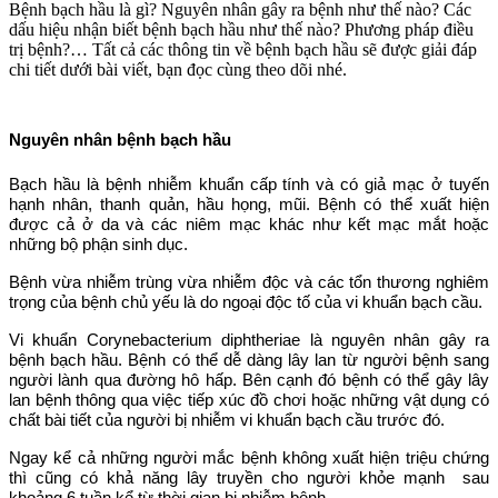
Bệnh bạch hầu là gì? Nguyên nhân gây ra bệnh như thế nào? Các
dấu hiệu nhận biết bệnh bạch hầu như thế nào? Phương pháp điều
trị bệnh?… Tất cả các thông tin về bệnh bạch hầu sẽ được giải đáp
chi tiết dưới bài viết, bạn đọc cùng theo dõi nhé.
Nguyên nhân bệnh bạch hầu
Bạch hầu là bệnh nhiễm khuẩn cấp tính và có giả mạc ở tuyến
hạnh nhân, thanh quản, hầu họng, mũi. Bệnh có thể xuất hiện
được cả ở da và các niêm mạc khác như kết mạc mắt hoặc
những bộ phận sinh dục.
Bệnh vừa nhiễm trùng vừa nhiễm độc và các tổn thương nghiêm
trọng của bệnh chủ yếu là do ngoại độc tố của vi khuẩn bạch cầu.
Vi khuẩn Corynebacterium diphtheriae là nguyên nhân gây ra
bệnh bạch hầu. Bệnh có thể dễ dàng lây lan từ người bệnh sang
người lành qua đường hô hấp. Bên cạnh đó bệnh có thể gây lây
lan bệnh thông qua việc tiếp xúc đồ chơi hoặc những vật dụng có
chất bài tiết của người bị nhiễm vi khuẩn bạch cầu trước đó.
Ngay kể cả những người mắc bệnh không xuất hiện triệu chứng
thì cũng có khả năng lây truyền cho người khỏe mạnh sau
khoảng 6 tuần kể từ thời gian bị nhiễm bệnh.