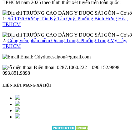
TPHCM năm 2025 theo hình thức xét tuyển trên toàn quốc:
– Cơ sở
1:
Số 1036 Đường Tân Kỳ Tân Quý, Phường Bình Hưng Hòa,
TP.HCM
– Cơ sở
2:
Công viên phần mềm Quang Trung, Phường Trung Mỹ Tây,
TP.HCM
Email:
Cdyduocsaigon@gmail.com
Điện thoại: 0287.1060.222 – 096.152.9898 –
093.851.9898
LIÊN KẾT MẠNG XÃ HỘI