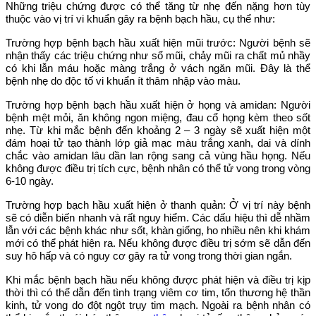
Những triệu chứng được có thể tăng từ nhẹ đến nặng hơn tùy
thuộc vào vị trí vi khuẩn gây ra bệnh bạch hầu, cụ thể như:
Trường hợp bệnh bạch hầu xuất hiện mũi trước: Người bệnh sẽ
nhận thấy các triệu chứng như sổ mũi, chảy mũi ra chất mủ nhầy
có khi lẫn máu hoặc màng trắng ở vách ngăn mũi. Đây là thể
bệnh nhẹ do độc tố vi khuẩn ít thâm nhập vào màu.
Trường hợp bệnh bạch hầu xuất hiện ở họng và amidan: Người
bệnh mệt mỏi, ăn không ngon miệng, đau cổ họng kèm theo sốt
nhẹ. Từ khi mắc bệnh đến khoảng 2 – 3 ngày sẽ xuất hiện một
đám hoại tử tạo thành lớp giả mạc màu trắng xanh, dai và dính
chắc vào amidan lâu dần lan rộng sang cả vùng hầu họng. Nếu
không được điều trị tích cực, bệnh nhân có thể tử vong trong vòng
6-10 ngày.
Trường hợp bạch hầu xuất hiện ở thanh quản: Ở vị trí này bệnh
sẽ có diễn biến nhanh và rất nguy hiểm. Các dấu hiệu thì dễ nhầm
lẫn với các bệnh khác như sốt, khàn giống, ho nhiều nên khi khám
mới có thể phát hiện ra. Nếu không được điều trị sớm sẽ dẫn đến
suy hô hấp và có nguy cơ gây ra tử vong trong thời gian ngắn.
Khi mắc bệnh bạch hầu nếu không được phát hiện và điều trị kịp
thời thì có thể dẫn đến tình trạng viêm cơ tim, tổn thương hệ thần
kinh, tử vong do đột ngột trụy tim mạch. Ngoài ra bệnh nhân có