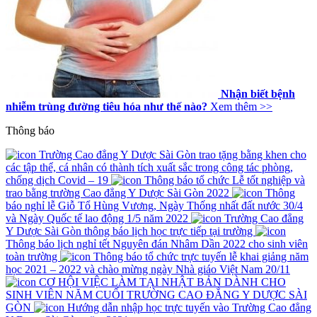
Nhận biết bệnh
nhiễm trùng đường tiêu hóa như thế nào?
Xem thêm >>
Thông báo
Trường Cao đẳng Y Dược Sài Gòn trao tặng bằng khen cho
các tập thể, cá nhân có thành tích xuất sắc trong công tác phòng,
chống dịch Covid – 19
Thông báo tổ chức Lễ tốt nghiệp và
trao bằng trường Cao đẳng Y Dược Sài Gòn 2022
Thông
báo nghỉ lễ Giỗ Tổ Hùng Vương, Ngày Thống nhất đất nước 30/4
và Ngày Quốc tế lao động 1/5 năm 2022
Trường Cao đẳng
Y Dược Sài Gòn thông báo lịch học trực tiếp tại trường
Thông báo lịch nghỉ tết Nguyên đán Nhâm Dần 2022 cho sinh viên
toàn trường
Thông báo tổ chức trực tuyến lễ khai giảng năm
học 2021 – 2022 và chào mừng ngày Nhà giáo Việt Nam 20/11
CƠ HỘI VIỆC LÀM TẠI NHẬT BẢN DÀNH CHO
SINH VIÊN NĂM CUỐI TRƯỜNG CAO ĐẲNG Y DƯỢC SÀI
GÒN
Hướng dẫn nhập học trực tuyến vào Trường Cao đẳng