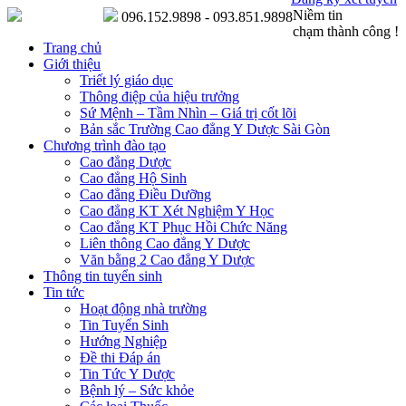
Niềm tin
096.152.9898 - 093.851.9898
chạm thành công !
Trang chủ
Giới thiệu
Triết lý giáo dục
Thông điệp của hiệu trưởng
Sứ Mệnh – Tầm Nhìn – Giá trị cốt lõi
Bản sắc Trường Cao đẳng Y Dược Sài Gòn
Chương trình đào tạo
Cao đẳng Dược
Cao đẳng Hộ Sinh
Cao đẳng Điều Dưỡng
Cao đẳng KT Xét Nghiệm Y Học
Cao đẳng KT Phục Hồi Chức Năng
Liên thông Cao đẳng Y Dược
Văn bằng 2 Cao đẳng Y Dược
Thông tin tuyển sinh
Tin tức
Hoạt động nhà trường
Tin Tuyển Sinh
Hướng Nghiệp
Đề thi Đáp án
Tin Tức Y Dược
Bệnh lý – Sức khỏe