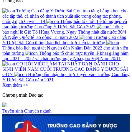
Thông báo
Trường Cao đẳng Y Dược Sài Gòn trao tặng bằng khen cho
các tập thể, cá nhân có thành tích xuất sắc trong công tác phòng,
chống dịch Covid – 19
Thông báo tổ chức Lễ tốt nghiệp và
trao bằng trường Cao đẳng Y Dược Sài Gòn 2022
Thông
báo nghỉ lễ Giỗ Tổ Hùng Vương, Ngày Thống nhất đất nước 30/4
và Ngày Quốc tế lao động 1/5 năm 2022
Trường Cao đẳng
Y Dược Sài Gòn thông báo lịch học trực tiếp tại trường
Thông báo lịch nghỉ tết Nguyên đán Nhâm Dần 2022 cho sinh viên
toàn trường
Thông báo tổ chức trực tuyến lễ khai giảng năm
học 2021 – 2022 và chào mừng ngày Nhà giáo Việt Nam 20/11
CƠ HỘI VIỆC LÀM TẠI NHẬT BẢN DÀNH CHO
SINH VIÊN NĂM CUỐI TRƯỜNG CAO ĐẲNG Y DƯỢC SÀI
GÒN
Hướng dẫn nhập học trực tuyến vào Trường Cao đẳng
Y Dược Sài Gòn năm 2021
Xem thêm >>
Chương trình
Đào tạo
Tuyển sinh
Chuyên ngành