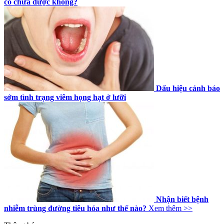
có chữa được không?
Dấu hiệu cảnh báo
sớm tình trạng viêm họng hạt ở lưỡi
Nhận biết bệnh
nhiễm trùng đường tiêu hóa như thế nào?
Xem thêm >>