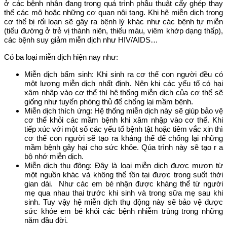
ở các bệnh nhân đang trong quá trình phẫu thuật cấy ghép thay
thế các mô hoặc những cơ quan nội tạng. Khi hệ miễn dịch trong
cơ thể bị rối loạn sẽ gây ra bệnh lý khác như các bệnh tự miễn
(tiểu đường ở trẻ vị thành niên, thiếu máu, viêm khớp dạng thấp),
các bệnh suy giảm miễn dịch như HIV/AIDS…
Có ba loại miễn dịch hiện nay như:
Miễn dịch bẩm sinh: Khi sinh ra cơ thể con người đều có
một lượng miễn dịch nhất định. Nên khi các yếu tố có hại
xâm nhập vào cơ thể thì hệ thống miễn dịch của cơ thể sẽ
giống như tuyến phòng thủ để chống lại mầm bệnh.
Miễn dịch thích ứng: Hệ thống miễn dịch này sẽ giúp bảo vệ
cơ thể khỏi các mầm bệnh khi xâm nhập vào cơ thể. Khi
tiếp xúc với một số các yếu tố bệnh tật hoặc tiêm vắc xin thì
cơ thể con người sẽ tạo ra kháng thể để chống lại những
mầm bệnh gây hại cho sức khỏe. Qúa trình này sẽ tạo r a
bộ nhớ miễn dịch.
Miễn dịch thụ động: Đây là loại miễn dịch được mượn từ
một nguồn khác và không thể tồn tại được trong suốt thời
gian dài. Như các em bé nhận được kháng thể từ người
mẹ qua nhau thai trước khi sinh và trong sữa mẹ sau khi
sinh. Tuy vậy hệ miễn dịch thụ động này sẽ bảo vệ được
sức khỏe em bé khỏi các bệnh nhiễm trùng trong những
năm đầu đời.