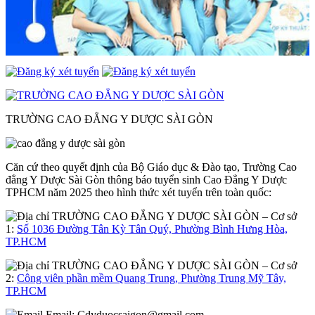
TRƯỜNG CAO ĐẲNG Y DƯỢC SÀI GÒN
Căn cứ theo quyết định của Bộ Giáo dục & Đào tạo, Trường Cao
đẳng Y Dược Sài Gòn thông báo tuyển sinh Cao Đẳng Y Dược
TPHCM năm 2025 theo hình thức xét tuyển trên toàn quốc:
– Cơ sở
1:
Số 1036 Đường Tân Kỳ Tân Quý, Phường Bình Hưng Hòa,
TP.HCM
– Cơ sở
2:
Công viên phần mềm Quang Trung, Phường Trung Mỹ Tây,
TP.HCM
Email:
Cdyduocsaigon@gmail.com