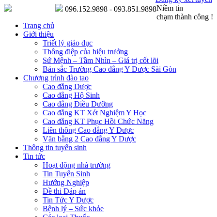
Niềm tin
096.152.9898 - 093.851.9898
chạm thành công !
Trang chủ
Giới thiệu
Triết lý giáo dục
Thông điệp của hiệu trưởng
Sứ Mệnh – Tầm Nhìn – Giá trị cốt lõi
Bản sắc Trường Cao đẳng Y Dược Sài Gòn
Chương trình đào tạo
Cao đẳng Dược
Cao đẳng Hộ Sinh
Cao đẳng Điều Dưỡng
Cao đẳng KT Xét Nghiệm Y Học
Cao đẳng KT Phục Hồi Chức Năng
Liên thông Cao đẳng Y Dược
Văn bằng 2 Cao đẳng Y Dược
Thông tin tuyển sinh
Tin tức
Hoạt động nhà trường
Tin Tuyển Sinh
Hướng Nghiệp
Đề thi Đáp án
Tin Tức Y Dược
Bệnh lý – Sức khỏe