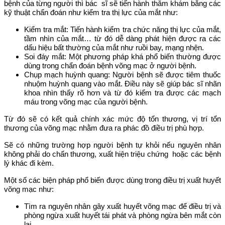
bệnh của từng người thì bác sĩ sẽ tiến hành thăm khám bằng các
kỹ thuật chẩn đoán như kiểm tra thị lực của mắt như:
Kiểm tra mắt: Tiến hành kiểm tra chức năng thị lực của mắt,
tầm nhìn của mắt… từ đó dễ dàng phát hiện được ra các
dấu hiệu bất thường của mắt như ruồi bay, mạng nhện.
Soi đáy mắt: Một phương pháp khá phổ biến thường được
dùng trong chẩn đoán bệnh võng mạc ở người bệnh.
Chụp mạch huỳnh quang: Người bệnh sẽ được tiêm thuốc
nhuộm huỳnh quang vào mắt. Điều này sẽ giúp bác sĩ nhãn
khoa nhìn thấy rõ hơn và từ đó kiểm tra được các mạch
máu trong võng mạc của người bệnh.
Từ đó sẽ có kết quả chính xác mức độ tổn thương, vị trí tổn
thương của võng mạc nhằm đưa ra phác đồ điều trị phù hợp.
Sẽ có những trường hợp người bệnh tự khỏi nếu nguyên nhân
không phải do chấn thương, xuất hiện triệu chứng hoặc các bệnh
lý khác đi kèm.
Một số các biện pháp phổ biến được dùng trong điều trị xuất huyết
võng mạc như:
Tìm ra nguyên nhân gây xuất huyết võng mạc để điều trị và
phòng ngừa xuất huyết tái phát và phòng ngừa bên mắt còn
lại.