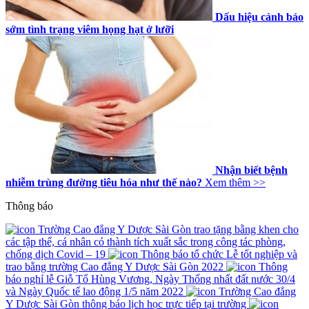
Dấu hiệu cảnh báo
sớm tình trạng viêm họng hạt ở lưỡi
Nhận biết bệnh
nhiễm trùng đường tiêu hóa như thế nào?
Xem thêm >>
Thông báo
Trường Cao đẳng Y Dược Sài Gòn trao tặng bằng khen cho
các tập thể, cá nhân có thành tích xuất sắc trong công tác phòng,
chống dịch Covid – 19
Thông báo tổ chức Lễ tốt nghiệp và
trao bằng trường Cao đẳng Y Dược Sài Gòn 2022
Thông
báo nghỉ lễ Giỗ Tổ Hùng Vương, Ngày Thống nhất đất nước 30/4
và Ngày Quốc tế lao động 1/5 năm 2022
Trường Cao đẳng
Y Dược Sài Gòn thông báo lịch học trực tiếp tại trường