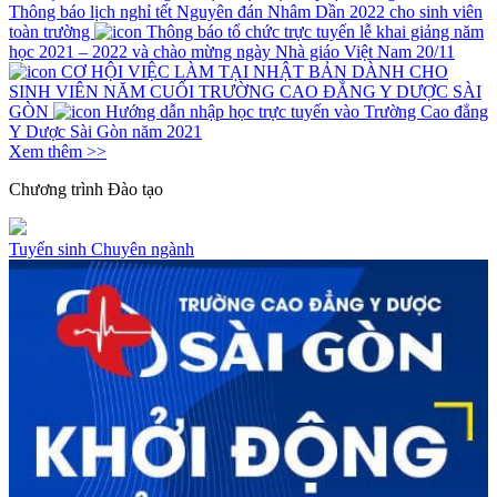
Thông báo lịch nghỉ tết Nguyên đán Nhâm Dần 2022 cho sinh viên
toàn trường
Thông báo tổ chức trực tuyến lễ khai giảng năm
học 2021 – 2022 và chào mừng ngày Nhà giáo Việt Nam 20/11
CƠ HỘI VIỆC LÀM TẠI NHẬT BẢN DÀNH CHO
SINH VIÊN NĂM CUỐI TRƯỜNG CAO ĐẲNG Y DƯỢC SÀI
GÒN
Hướng dẫn nhập học trực tuyến vào Trường Cao đẳng
Y Dược Sài Gòn năm 2021
Xem thêm >>
Chương trình
Đào tạo
Tuyển sinh
Chuyên ngành