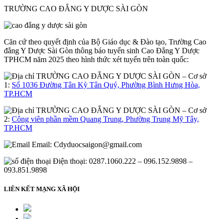
TRƯỜNG CAO ĐẲNG Y DƯỢC SÀI GÒN
Căn cứ theo quyết định của Bộ Giáo dục & Đào tạo, Trường Cao
đẳng Y Dược Sài Gòn thông báo tuyển sinh Cao Đẳng Y Dược
TPHCM năm 2025 theo hình thức xét tuyển trên toàn quốc:
– Cơ sở
1:
Số 1036 Đường Tân Kỳ Tân Quý, Phường Bình Hưng Hòa,
TP.HCM
– Cơ sở
2:
Công viên phần mềm Quang Trung, Phường Trung Mỹ Tây,
TP.HCM
Email:
Cdyduocsaigon@gmail.com
Điện thoại: 0287.1060.222 – 096.152.9898 –
093.851.9898
LIÊN KẾT MẠNG XÃ HỘI