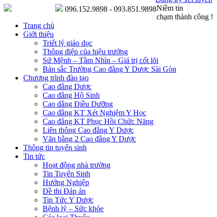
Niềm tin
096.152.9898 - 093.851.9898
chạm thành công !
Trang chủ
Giới thiệu
Triết lý giáo dục
Thông điệp của hiệu trưởng
Sứ Mệnh – Tầm Nhìn – Giá trị cốt lõi
Bản sắc Trường Cao đẳng Y Dược Sài Gòn
Chương trình đào tạo
Cao đẳng Dược
Cao đẳng Hộ Sinh
Cao đẳng Điều Dưỡng
Cao đẳng KT Xét Nghiệm Y Học
Cao đẳng KT Phục Hồi Chức Năng
Liên thông Cao đẳng Y Dược
Văn bằng 2 Cao đẳng Y Dược
Thông tin tuyển sinh
Tin tức
Hoạt động nhà trường
Tin Tuyển Sinh
Hướng Nghiệp
Đề thi Đáp án
Tin Tức Y Dược
Bệnh lý – Sức khỏe