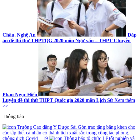
Châu, Nghệ An
Đáp
án đề thi thử THPTQG 2020 môn Ngữ văn – THPT Chuyên
Phan Ngọc Hiển
Luyện đề thi thử THPT Quốc gia 2020 môn Lịch Sử
Xem thêm
>>
Thông báo
Trường Cao đẳng Y Dược Sài Gòn trao tặng bằng khen cho
các tập thể, cá nhân có thành tích xuất sắc trong công tác phòng,
chống dịch Covid – 19
Thông báo tổ chức Lễ tốt nghiệp và