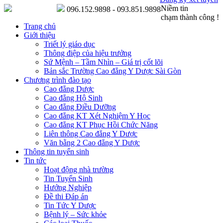
Niềm tin
096.152.9898 - 093.851.9898
chạm thành công !
Trang chủ
Giới thiệu
Triết lý giáo dục
Thông điệp của hiệu trưởng
Sứ Mệnh – Tầm Nhìn – Giá trị cốt lõi
Bản sắc Trường Cao đẳng Y Dược Sài Gòn
Chương trình đào tạo
Cao đẳng Dược
Cao đẳng Hộ Sinh
Cao đẳng Điều Dưỡng
Cao đẳng KT Xét Nghiệm Y Học
Cao đẳng KT Phục Hồi Chức Năng
Liên thông Cao đẳng Y Dược
Văn bằng 2 Cao đẳng Y Dược
Thông tin tuyển sinh
Tin tức
Hoạt động nhà trường
Tin Tuyển Sinh
Hướng Nghiệp
Đề thi Đáp án
Tin Tức Y Dược
Bệnh lý – Sức khỏe