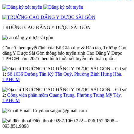
TRƯỜNG CAO ĐẲNG Y DƯỢC SÀI GÒN
Căn cứ theo quyết định của Bộ Giáo dục & Đào tạo, Trường Cao
đẳng Y Dược Sài Gòn thông báo tuyển sinh Cao Đẳng Y Dược
TPHCM năm 2025 theo hình thức xét tuyển trên toàn quốc:
– Cơ sở
1:
Số 1036 Đường Tân Kỳ Tân Quý, Phường Bình Hưng Hòa,
TP.HCM
– Cơ sở
2:
Công viên phần mềm Quang Trung, Phường Trung Mỹ Tây,
TP.HCM
Email:
Cdyduocsaigon@gmail.com
Điện thoại: 0287.1060.222 – 096.152.9898 –
093.851.9898