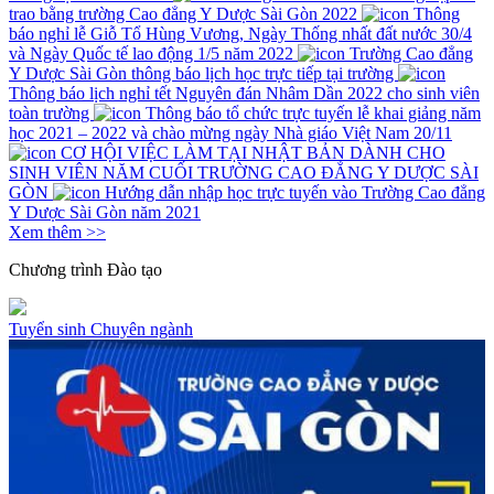
trao bằng trường Cao đẳng Y Dược Sài Gòn 2022
Thông
báo nghỉ lễ Giỗ Tổ Hùng Vương, Ngày Thống nhất đất nước 30/4
và Ngày Quốc tế lao động 1/5 năm 2022
Trường Cao đẳng
Y Dược Sài Gòn thông báo lịch học trực tiếp tại trường
Thông báo lịch nghỉ tết Nguyên đán Nhâm Dần 2022 cho sinh viên
toàn trường
Thông báo tổ chức trực tuyến lễ khai giảng năm
học 2021 – 2022 và chào mừng ngày Nhà giáo Việt Nam 20/11
CƠ HỘI VIỆC LÀM TẠI NHẬT BẢN DÀNH CHO
SINH VIÊN NĂM CUỐI TRƯỜNG CAO ĐẲNG Y DƯỢC SÀI
GÒN
Hướng dẫn nhập học trực tuyến vào Trường Cao đẳng
Y Dược Sài Gòn năm 2021
Xem thêm >>
Chương trình
Đào tạo
Tuyển sinh
Chuyên ngành