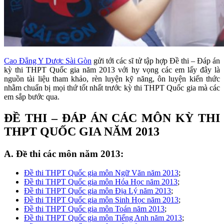
Cao Đẳng Y Dược Sài Gòn
gửi tới các sĩ tử tập hợp Đề thi – Đáp án
kỳ thi THPT Quốc gia năm 2013 với hy vọng các em lấy đây là
nguồn tài liệu tham khảo, rèn luyện kỹ năng, ôn luyện kiến thức
nhằm chuẩn bị mọi thứ tốt nhất trước kỳ thi THPT Quốc gia mà các
em sắp bước qua.
ĐỀ THI – ĐÁP ÁN CÁC MÔN KỲ THI
THPT QUỐC GIA NĂM 2013
A. Đề thi các môn năm 2013:
Đề thi THPT Quốc gia môn Ngữ Văn năm 2013
;
Đề thi THPT Quốc gia môn Hóa Học năm 2013
;
Đề thi THPT Quốc gia môn Địa Lý năm 2013
;
Đề thi THPT Quốc gia môn Sinh Học năm 2013
;
Đề thi THPT Quốc gia môn Toán năm 2013
;
Đề thi THPT Quốc gia môn Tiếng Anh năm 2013
;