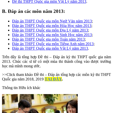
Đề thi THPT Quốc gia môn Vật Lý năm 2013
.
B. Đáp án các môn năm 2013:
Đáp án THPT Quốc gia môn Ngữ Văn năm 2013
;
Đáp án THPT Quốc gia môn Hóa Học năm 2013
;
Đáp án THPT Quốc gia môn Địa Lý năm 2013
;
Đáp án THPT Quốc gia môn Sinh Học năm 2013
;
Đáp án THPT Quốc gia môn Toán năm 2013
;
Đáp án THPT Quốc gia môn Tiếng Anh năm 2013
;
Đáp án THPT Quốc gia môn Vật Lý năm 2013
.
Trên đây là tổng hợp Đề thi – Đáp án kỳ thi THPT quốc gia năm
2013. Chúc các sĩ tử có một mùa thi thành công vào được trường
học mà mình mong ước.
>>Click tham khảo Đề thi – Đáp án tổng hợp các môn kỳ thi THPT
Quốc gia năm 2018, 2019
TẠI ĐÂY
.
Thông tin
Hữu ích khác