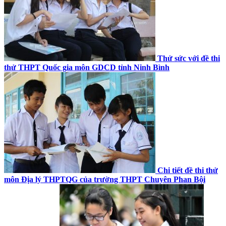
Thử sức với đề thi
thử THPT Quốc gia môn GDCD tỉnh Ninh Bình
Chi tiết đề thi thử
môn Địa lý THPTQG của trường THPT Chuyên Phan Bội