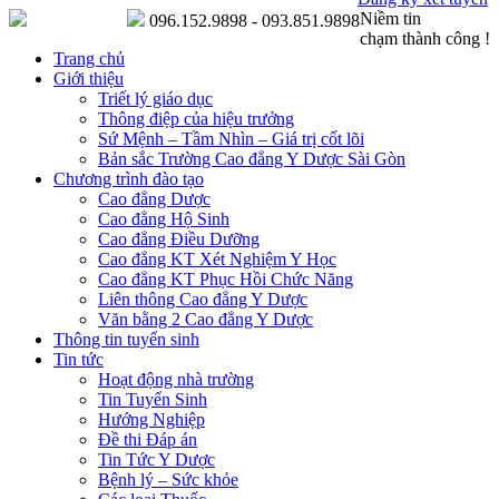
Niềm tin
096.152.9898 - 093.851.9898
chạm thành công !
Trang chủ
Giới thiệu
Triết lý giáo dục
Thông điệp của hiệu trưởng
Sứ Mệnh – Tầm Nhìn – Giá trị cốt lõi
Bản sắc Trường Cao đẳng Y Dược Sài Gòn
Chương trình đào tạo
Cao đẳng Dược
Cao đẳng Hộ Sinh
Cao đẳng Điều Dưỡng
Cao đẳng KT Xét Nghiệm Y Học
Cao đẳng KT Phục Hồi Chức Năng
Liên thông Cao đẳng Y Dược
Văn bằng 2 Cao đẳng Y Dược
Thông tin tuyển sinh
Tin tức
Hoạt động nhà trường
Tin Tuyển Sinh
Hướng Nghiệp
Đề thi Đáp án
Tin Tức Y Dược
Bệnh lý – Sức khỏe