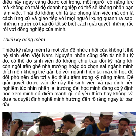
điều này ngày càng được coi trọng, một người có năng lực
mà không có thái độ doanh nghiệp có thể sẽ không nhận bạn
làm việc. Thái độ không chỉ là tác phong làm việc mà còn là
cách ứng xử và giao tiếp với mọi người xung quanh ra sao,
những người có thái độ tốt sẽ biết cách giải quyết những rắc
rối với đồng nghiệp của mình.
Thiếu kỹ năng mềm
Thiếu kỹ năng mềm là một vấn đề nhức nhối của không ít thế
hệ sinh viên Việt Nam. Nguyên nhân cũng đến từ nhiều lý
do, có thể do sinh viên đó không chịu trau dồi kỹ năng khi
còn ngồi trên ghế nhà trường hoặc do chọn sai ngành mình
thích nên không thể gắn bó với ngành hiện tại mà chỉ học để
đối phó nên dẫn tới việc thiếu trầm trọng kỹ năng mềm. Để
giải quyết được vấn đề này thì sinh viên và gia đình nên
nghiêm túc nhìn nhận lại trường đại học mình đang có ý định
học xem mình có điểm mạnh gì, có yêu thích hay không và
đưa ra quyết định nghề mình hướng đến rõ ràng ngay từ ban
đầu.