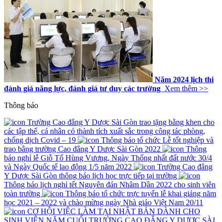
Năm 2024 lịch thi
đánh giá năng lực, đánh giá tư duy các trường
Xem thêm >>
Thông báo
Trường Cao đẳng Y Dược Sài Gòn trao tặng bằng khen cho
các tập thể, cá nhân có thành tích xuất sắc trong công tác phòng,
chống dịch Covid – 19
Thông báo tổ chức Lễ tốt nghiệp và
trao bằng trường Cao đẳng Y Dược Sài Gòn 2022
Thông
báo nghỉ lễ Giỗ Tổ Hùng Vương, Ngày Thống nhất đất nước 30/4
và Ngày Quốc tế lao động 1/5 năm 2022
Trường Cao đẳng
Y Dược Sài Gòn thông báo lịch học trực tiếp tại trường
Thông báo lịch nghỉ tết Nguyên đán Nhâm Dần 2022 cho sinh viên
toàn trường
Thông báo tổ chức trực tuyến lễ khai giảng năm
học 2021 – 2022 và chào mừng ngày Nhà giáo Việt Nam 20/11
CƠ HỘI VIỆC LÀM TẠI NHẬT BẢN DÀNH CHO
SINH VIÊN NĂM CUỐI TRƯỜNG CAO ĐẲNG Y DƯỢC SÀI