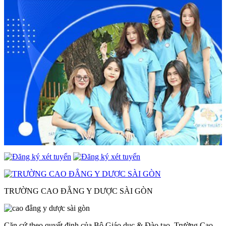
TRƯỜNG CAO ĐẲNG Y DƯỢC SÀI GÒN
Căn cứ theo quyết định của Bộ Giáo dục & Đào tạo, Trường Cao