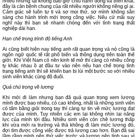
nhiều nhưng lại không bao giờ chịu hành động và triển khai,
đây là căn bệnh chung của rất nhiều người không riêng gì ai.
Cảm giác sẽ luôn tự ti và sợ mọi thứ, sợ mình không sẵn
sàng cho hành trình mới trong công việc. Nếu cứ mãi suy
nghĩ này thì bạn sẽ nhanh chóng đến với tình trạng thất
nghiệp dài hạn.
Hạn chế trong trình độ tiếng Anh
Ai cũng biết hiện nay tiếng anh rất quan trọng và nó cũng là
ngôn ngữ quốc tế rất phổ biến và thông dụng trên toàn thế
giới. Khi Việt Nam có nền kinh tế mở thì càng có nhiều công
ty khác nhau ồ ạt đầu tư vào nên nếu hạn chế trong tình
trạng tiếng anh thì sẽ khiến bạn bị lùi một bước so với nhiều
sinh viên khác cùng độ đuổi.
Quá chú trọng về lương
Khi mới đi làm nhưng bạn đã quá quan trọng xem lương
mình được bao nhiêu, có cao không, nhất là những sinh viên
có tấm bằng giỏi trong tay thì càng tự tin về mức lương đạt
được của mình. Tuy nhiên các em lại không nhìn lại năng
lực của mình tới đâu. Nhiều sinh viên còn chê lương thấp
khi vừa mới ra trường và thà không đi làm mức lương đó,
đợi tìm được công việc được trả lương cao hơn. Bạn đã sai
lầm rằng mình nên thử việc trước và lương nên tính sau vì