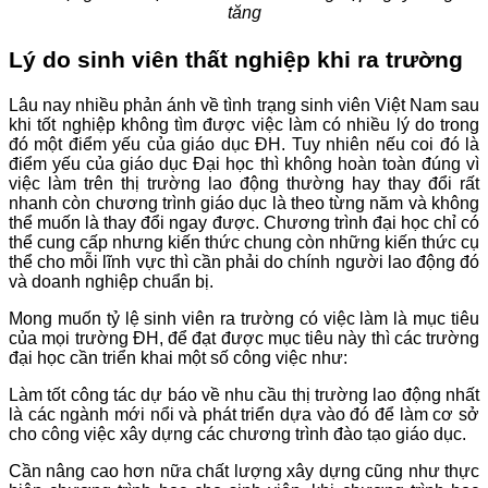
tăng
Lý do sinh viên thất nghiệp khi ra trường
Lâu nay nhiều phản ánh về tình trạng sinh viên Việt Nam sau
khi tốt nghiệp không tìm được việc làm có nhiều lý do trong
đó một điểm yếu của giáo dục ĐH. Tuy nhiên nếu coi đó là
điểm yếu của giáo dục Đại học thì không hoàn toàn đúng vì
việc làm trên thị trường lao động thường hay thay đổi rất
nhanh còn chương trình giáo dục là theo từng năm và không
thể muốn là thay đổi ngay được. Chương trình đại học chỉ có
thể cung cấp nhưng kiến thức chung còn những kiến thức cụ
thể cho mỗi lĩnh vực thì cần phải do chính người lao động đó
và doanh nghiệp chuẩn bị.
Mong muốn tỷ lệ sinh viên ra trường có việc làm là mục tiêu
của mọi trường ĐH, để đạt được mục tiêu này thì các trường
đại học cần triển khai một số công việc như:
Làm tốt công tác dự báo về nhu cầu thị trường lao động nhất
là các ngành mới nổi và phát triển dựa vào đó để làm cơ sở
cho công việc xây dựng các chương trình đào tạo giáo dục.
Cần nâng cao hơn nữa chất lượng xây dựng cũng như thực