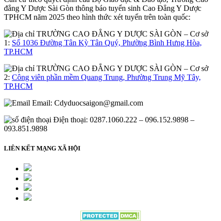
đẳng Y Dược Sài Gòn thông báo tuyển sinh Cao Đẳng Y Dược
TPHCM năm 2025 theo hình thức xét tuyển trên toàn quốc:
– Cơ sở
1:
Số 1036 Đường Tân Kỳ Tân Quý, Phường Bình Hưng Hòa,
TP.HCM
– Cơ sở
2:
Công viên phần mềm Quang Trung, Phường Trung Mỹ Tây,
TP.HCM
Email:
Cdyduocsaigon@gmail.com
Điện thoại: 0287.1060.222 – 096.152.9898 –
093.851.9898
LIÊN KẾT MẠNG XÃ HỘI