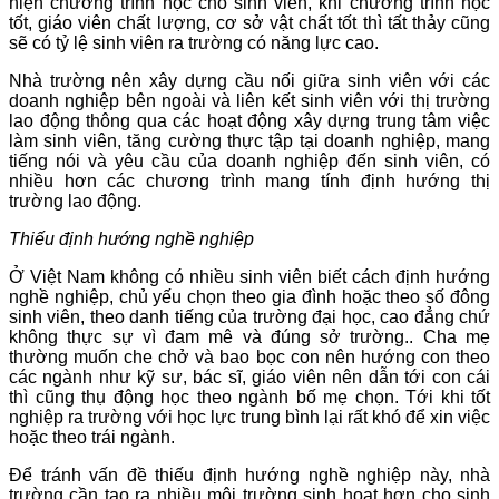
hiện chương trình học cho sinh viên, khi chương trình học
tốt, giáo viên chất lượng, cơ sở vật chất tốt thì tất thảy cũng
sẽ có tỷ lệ sinh viên ra trường có năng lực cao.
Nhà trường nên xây dựng cầu nối giữa sinh viên với các
doanh nghiệp bên ngoài và liên kết sinh viên với thị trường
lao động thông qua các hoạt động xây dựng trung tâm việc
làm sinh viên, tăng cường thực tập tại doanh nghiệp, mang
tiếng nói và yêu cầu của doanh nghiệp đến sinh viên, có
nhiều hơn các chương trình mang tính định hướng thị
trường lao động.
Thiếu định hướng nghề nghiệp
Ở Việt Nam không có nhiều sinh viên biết cách định hướng
nghề nghiệp, chủ yếu chọn theo gia đình hoặc theo số đông
sinh viên, theo danh tiếng của trường đại học, cao đẳng chứ
không thực sự vì đam mê và đúng sở trường.. Cha mẹ
thường muốn che chở và bao bọc con nên hướng con theo
các ngành như kỹ sư, bác sĩ, giáo viên nên dẫn tới con cái
thì cũng thụ động học theo ngành bố mẹ chọn. Tới khi tốt
nghiệp ra trường với học lực trung bình lại rất khó để xin việc
hoặc theo trái ngành.
Để tránh vấn đề thiếu định hướng nghề nghiệp này, nhà
trường cần tạo ra nhiều môi trường sinh hoạt hơn cho sinh