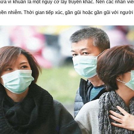
ứa vi khuẩn là một nguy cơ lây truyền khác. Nên
các nhân viê
yền nhiễm. Thời gian tiếp xúc, gần gũi hoặc gần gũi với ngườ