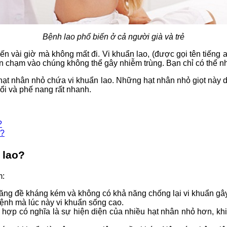
Bệnh lao phổ biến ở cả người già và trẻ
ến vài giờ mà không mất đi. Vi khuẩn lao, (được gọi tên tiếng
n chạm vào chúng không thể gây nhiễm trùng. Bạn chỉ có thể nh
ải hạt nhân nhỏ chứa vi khuẩn lao. Những hạt nhân nhỏ giọt n
ổi và phế nang rất nhanh.
?
o?
 lao?
m:
ăng đề kháng kém và không có khả năng chống lại vi khuẩn gâ
ệnh mà lúc này vi khuẩn sống cao.
hợp có nghĩa là sự hiện diện của nhiều hạt nhân nhỏ hơn, khi 