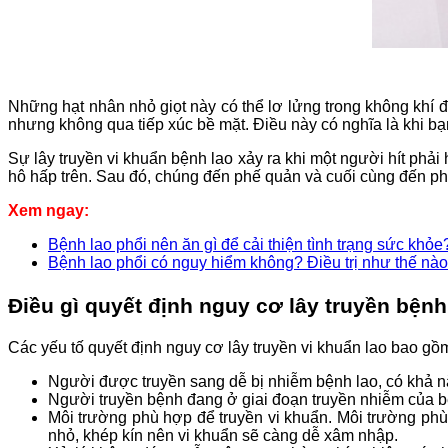
Những hạt nhân nhỏ giọt này có thể lơ lửng trong không khí đ
nhưng không qua tiếp xúc bề mặt. Điều này có nghĩa là khi bạ
Sự lây truyền vi khuẩn bệnh lao xảy ra khi một người hít ph
hô hấp trên. Sau đó, chúng đến phế quản và cuối cùng đến ph
Xem ngay:
Bệnh lao phổi nên ăn gì để cải thiện tình trạng sức khỏe
Bệnh lao phổi có nguy hiểm không? Điều trị như thế nà
Điều gì quyết định nguy cơ lây truyền bệnh
Các yếu tố quyết định nguy cơ lây truyền vi khuẩn lao bao gồ
Người được truyền sang dễ bị nhiễm bệnh lao, có khả n
Người truyền bệnh đang ở giai đoạn truyền nhiễm của b
Môi trường phù hợp để truyền vi khuẩn. Môi trường phù 
nhỏ, khép kín nên vi khuẩn sẽ càng dễ xâm nhập.