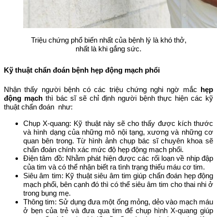
Triệu chứng phổ biến nhất của bệnh lý là khó thở,
nhất là khi gắng sức.
Kỹ thuật chẩn đoán bệnh hẹp động mạch phổi
Nhận thấy người bệnh có các triệu chứng nghi ngờ mắc
hẹp
động mạch
thì bác sĩ sẽ chỉ định người bệnh thực hiện các kỹ
thuật chẩn đoán như:
Chụp X-quang: Kỹ thuật này sẽ cho thấy được kích thước
và hình dạng của những mô nội tạng, xương và những cơ
quan bên trong. Từ hình ảnh chụp bác sĩ chuyên khoa sẽ
chẩn đoán chính xác mức độ hẹp động mạch phổi.
Điện tâm đồ: Nhằm phát hiện được các rối loạn về nhịp đập
của tim và có thể nhận biết ra tình trạng thiếu máu cơ tim.
Siêu âm tim: Kỹ thuật siêu âm tim giúp chẩn đoán hẹp động
mạch phổi, bên cạnh đó thì có thể siêu âm tim cho thai nhi ở
trong bụng mẹ.
Thông tim: Sử dụng đưa một ống mỏng, dẻo vào mạch máu
ở bẹn của trẻ và đưa qua tim để chụp hình X-quang giúp