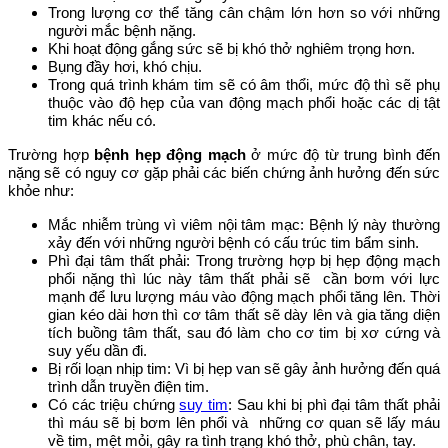
Trong lượng cơ thể tăng cân chậm lớn hơn so với những
người mắc bệnh nặng.
Khi hoạt động gắng sức sẽ bị khó thở nghiêm trọng hơn.
Bụng đầy hơi, khó chịu.
Trong quá trình khám tim sẽ có âm thổi, mức độ thì sẽ phụ
thuộc vào độ hẹp của van động mạch phổi hoặc các dị tật
tim khác nếu có.
Trường hợp
bệnh hẹp động mạch
ở mức độ từ trung bình đến
nặng sẽ có nguy cơ gặp phải các biến chứng ảnh hưởng đến sức
khỏe như:
Mắc nhiễm trùng vì viêm nội tâm mạc: Bệnh lý này thường
xảy đến với những người bệnh có cấu trúc tim bẩm sinh.
Phì đại tâm thất phải: Trong trường hợp bị hẹp động mạch
phổi nặng thì lúc này tâm thất phải sẽ cần bơm với lực
mạnh để lưu lượng máu vào động mạch phổi tăng lên. Thời
gian kéo dài hơn thì cơ tâm thất sẽ dày lên và gia tăng diện
tích buồng tâm thất, sau đó làm cho cơ tim bị xơ cứng và
suy yếu dần đi.
Bị rối loạn nhịp tim: Vì bị hẹp van sẽ gây ảnh hưởng đến quá
trình dẫn truyền điện tim.
Có các triệu chứng
suy tim
: Sau khi bị phì đại tâm thất phải
thì máu sẽ bị bơm lên phổi và những cơ quan sẽ lấy máu
về tim, mệt mỏi, gây ra tình trạng khó thở, phù chân, tay.