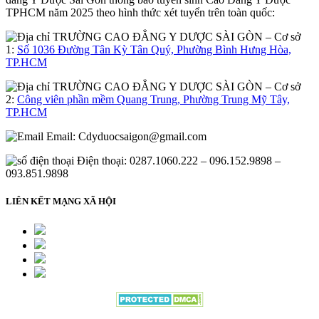
TPHCM năm 2025 theo hình thức xét tuyển trên toàn quốc:
– Cơ sở
1:
Số 1036 Đường Tân Kỳ Tân Quý, Phường Bình Hưng Hòa,
TP.HCM
– Cơ sở
2:
Công viên phần mềm Quang Trung, Phường Trung Mỹ Tây,
TP.HCM
Email:
Cdyduocsaigon@gmail.com
Điện thoại: 0287.1060.222 – 096.152.9898 –
093.851.9898
LIÊN KẾT MẠNG XÃ HỘI