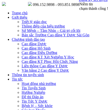
Niềm tin
096.152.9898 - 093.851.9898
chạm thành công !
Trang chủ
Giới thiệu
Triết lý giáo dục
Thông điệp của hiệu trưởng
Sứ Mệnh – Tầm Nhìn – Giá trị cốt lõi
Bản sắc Trường Cao đẳng Y Dược Sài Gòn
Chương trình đào tạo
Cao đẳng Dược
Cao đẳng Hộ Sinh
Cao đẳng Điều Dưỡng
Cao đẳng KT Xét Nghiệm Y Học
Cao đẳng KT Phục Hồi Chức Năng
Liên thông Cao đẳng Y Dược
Văn bằng 2 Cao đẳng Y Dược
Thông tin tuyển sinh
Tin tức
Hoạt động nhà trường
Tin Tuyển Sinh
Hướng Nghiệp
Đề thi Đáp án
Tin Tức Y Dược
Bệnh lý – Sức khỏe