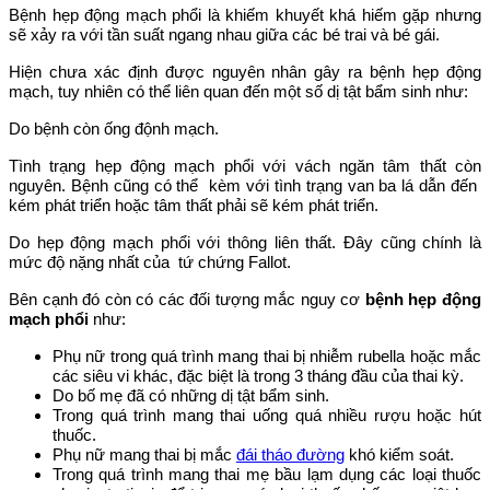
Bệnh hẹp động mạch phổi là khiếm khuyết khá hiếm gặp nhưng
sẽ xảy ra với tần suất ngang nhau giữa các bé trai và bé gái.
Hiện chưa xác định được nguyên nhân gây ra bệnh hẹp động
mạch, tuy nhiên có thể liên quan đến một số dị tật bẩm sinh như:
Do bệnh còn ống độnh mạch.
Tình trạng hẹp động mạch phổi với vách ngăn tâm thất còn
nguyên. Bệnh cũng có thể kèm với tình trạng van ba lá dẫn đến
kém phát triển hoặc tâm thất phải sẽ kém phát triển.
Do hẹp động mạch phổi với thông liên thất. Đây cũng chính là
mức độ nặng nhất của tứ chứng Fallot.
Bên cạnh đó còn có các đối tượng mắc nguy cơ
bệnh hẹp động
mạch phổi
như:
Phụ nữ trong quá trình mang thai bị nhiễm rubella hoặc mắc
các siêu vi khác, đặc biệt là trong 3 tháng đầu của thai kỳ.
Do bố mẹ đã có những dị tật bẩm sinh.
Trong quá trình mang thai uống quá nhiều rượu hoặc hút
thuốc.
Phụ nữ mang thai bị mắc
đái tháo đường
khó kiểm soát.
Trong quá trình mang thai mẹ bầu lạm dụng các loại thuốc