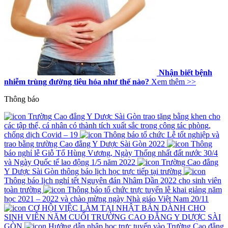
Nhận biết bệnh
nhiễm trùng đường tiêu hóa như thế nào?
Xem thêm >>
Thông báo
Trường Cao đẳng Y Dược Sài Gòn trao tặng bằng khen cho
các tập thể, cá nhân có thành tích xuất sắc trong công tác phòng,
chống dịch Covid – 19
Thông báo tổ chức Lễ tốt nghiệp và
trao bằng trường Cao đẳng Y Dược Sài Gòn 2022
Thông
báo nghỉ lễ Giỗ Tổ Hùng Vương, Ngày Thống nhất đất nước 30/4
và Ngày Quốc tế lao động 1/5 năm 2022
Trường Cao đẳng
Y Dược Sài Gòn thông báo lịch học trực tiếp tại trường
Thông báo lịch nghỉ tết Nguyên đán Nhâm Dần 2022 cho sinh viên
toàn trường
Thông báo tổ chức trực tuyến lễ khai giảng năm
học 2021 – 2022 và chào mừng ngày Nhà giáo Việt Nam 20/11
CƠ HỘI VIỆC LÀM TẠI NHẬT BẢN DÀNH CHO
SINH VIÊN NĂM CUỐI TRƯỜNG CAO ĐẲNG Y DƯỢC SÀI
GÒN
Hướng dẫn nhập học trực tuyến vào Trường Cao đẳng