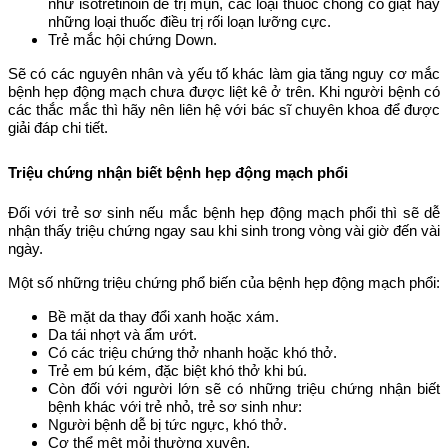
như isotretinoin để trị mụn, các loại thuốc chống co giật hay
những loại thuốc điều trị rối loạn lưỡng cực.
Trẻ mắc hội chứng Down.
Sẽ có các nguyên nhân và yếu tố khác làm gia tăng nguy cơ mắc
bệnh hẹp động mạch chưa được liệt kê ở trên. Khi người bệnh có
các thắc mắc thì hãy nên liên hệ với bác sĩ chuyên khoa để được
giải đáp chi tiết.
Triệu chứng nhận biết bệnh hẹp động mạch phổi
Đối với trẻ sơ sinh nếu mắc bệnh hẹp động mạch phổi thì sẽ dễ
nhận thấy triệu chứng ngay sau khi sinh trong vòng vài giờ đến vài
ngày.
Một số những triệu chứng phổ biến của bệnh hẹp động mạch phổi:
Bề mặt da thay đổi xanh hoặc xám.
Da tái nhợt và ẩm ướt.
Có các triệu chứng thở nhanh hoặc khó thở.
Trẻ em bú kém, đặc biệt khó thở khi bú.
Còn đối với người lớn sẽ có những triệu chứng nhận biết
bệnh khác với trẻ nhỏ, trẻ sơ sinh như:
Người bệnh dễ bị tức ngực, khó thở.
Cơ thể mệt mỏi thường xuyên.