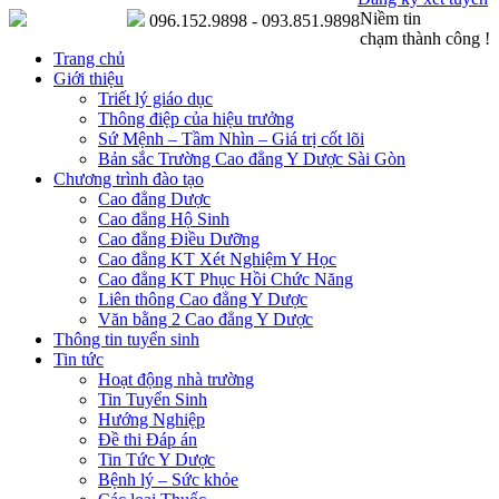
Niềm tin
096.152.9898 - 093.851.9898
chạm thành công !
Trang chủ
Giới thiệu
Triết lý giáo dục
Thông điệp của hiệu trưởng
Sứ Mệnh – Tầm Nhìn – Giá trị cốt lõi
Bản sắc Trường Cao đẳng Y Dược Sài Gòn
Chương trình đào tạo
Cao đẳng Dược
Cao đẳng Hộ Sinh
Cao đẳng Điều Dưỡng
Cao đẳng KT Xét Nghiệm Y Học
Cao đẳng KT Phục Hồi Chức Năng
Liên thông Cao đẳng Y Dược
Văn bằng 2 Cao đẳng Y Dược
Thông tin tuyển sinh
Tin tức
Hoạt động nhà trường
Tin Tuyển Sinh
Hướng Nghiệp
Đề thi Đáp án
Tin Tức Y Dược
Bệnh lý – Sức khỏe