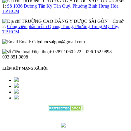
– Cơ sở
1:
Số 1036 Đường Tân Kỳ Tân Quý, Phường Bình Hưng Hòa,
TP.HCM
– Cơ sở
2:
Công viên phần mềm Quang Trung, Phường Trung Mỹ Tây,
TP.HCM
Email:
Cdyduocsaigon@gmail.com
Điện thoại: 0287.1060.222 – 096.152.9898 –
093.851.9898
LIÊN KẾT MẠNG XÃ HỘI