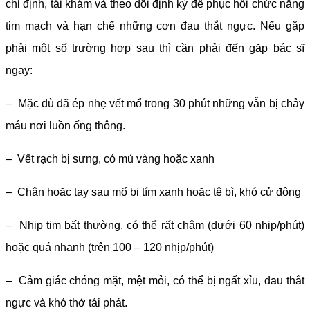
chỉ định, tái khám và theo dõi định kỳ để phục hồi chức năng
tim mạch và hạn chế những cơn đau thắt ngực. Nếu gặp
phải một số trường hợp sau thì cần phải đến gặp bác sĩ
ngay:
– Mặc dù đã ép nhẹ vết mổ trong 30 phút những vẫn bị chảy
máu nơi luồn ống thông.
– Vết rạch bị sưng, có mủ vàng hoặc xanh
– Chân hoặc tay sau mổ bị tím xanh hoặc tê bì, khó cử động
– Nhịp tim bất thường, có thể rất chậm (dưới 60 nhịp/phút)
hoặc quá nhanh (trên 100 – 120 nhịp/phút)
– Cảm giác chóng mặt, mệt mỏi, có thể bị ngất xỉu, đau thắt
ngực và khó thở tái phát.