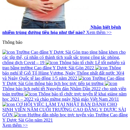
Nhận biết bệnh
nhiễm trùng đường tiêu hóa như thế nào?
Xem thêm >>
Thông báo
Trường Cao đẳng Y Dược Sài Gòn trao tặng bằng khen cho
các tập thể, cá nhân có thành tích xuất sắc trong công tác phòng,
chống dịch Covid – 19
Thông báo tổ chức Lễ tốt nghiệp và
trao bằng trường Cao đẳng Y Dược Sài Gòn 2022
Thông
báo nghỉ lễ Giỗ Tổ Hùng Vương, Ngày Thống nhất đất nước 30/4
và Ngày Quốc tế lao động 1/5 năm 2022
Trường Cao đẳng
Y Dược Sài Gòn thông báo lịch học trực tiếp tại trường
Thông báo lịch nghỉ tết Nguyên đán Nhâm Dần 2022 cho sinh viên
toàn trường
Thông báo tổ chức trực tuyến lễ khai giảng năm
học 2021 – 2022 và chào mừng ngày Nhà giáo Việt Nam 20/11
CƠ HỘI VIỆC LÀM TẠI NHẬT BẢN DÀNH CHO
SINH VIÊN NĂM CUỐI TRƯỜNG CAO ĐẲNG Y DƯỢC SÀI
GÒN
Hướng dẫn nhập học trực tuyến vào Trường Cao đẳng
Y Dược Sài Gòn năm 2021
Xem thêm >>