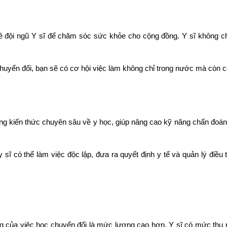
ề đội ngũ Y sĩ để chăm sóc sức khỏe cho cộng đồng. Y sĩ không ch
huyển đổi, bạn sẽ có cơ hội việc làm không chỉ trong nước mà còn có
ng kiến thức chuyên sâu về y học, giúp nâng cao kỹ năng chẩn đoán 
sĩ có thể làm việc độc lập, đưa ra quyết định y tế và quản lý điều t
ng của việc học chuyển đổi là mức lương cao hơn. Y sĩ có mức thu 