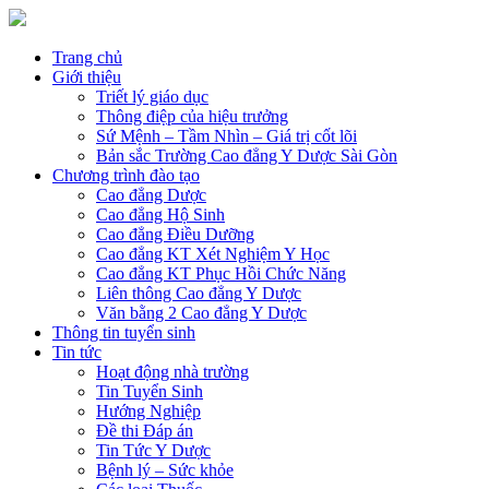
Trang chủ
Giới thiệu
Triết lý giáo dục
Thông điệp của hiệu trưởng
Sứ Mệnh – Tầm Nhìn – Giá trị cốt lõi
Bản sắc Trường Cao đẳng Y Dược Sài Gòn
Chương trình đào tạo
Cao đẳng Dược
Cao đẳng Hộ Sinh
Cao đẳng Điều Dưỡng
Cao đẳng KT Xét Nghiệm Y Học
Cao đẳng KT Phục Hồi Chức Năng
Liên thông Cao đẳng Y Dược
Văn bằng 2 Cao đẳng Y Dược
Thông tin tuyển sinh
Tin tức
Hoạt động nhà trường
Tin Tuyển Sinh
Hướng Nghiệp
Đề thi Đáp án
Tin Tức Y Dược
Bệnh lý – Sức khỏe