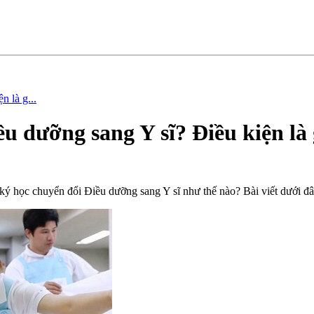
n là g...
ều dưỡng sang Y sĩ? Điều kiện là 
 học chuyển đổi Điều dưỡng sang Y sĩ như thế nào? Bài viết dưới đây s