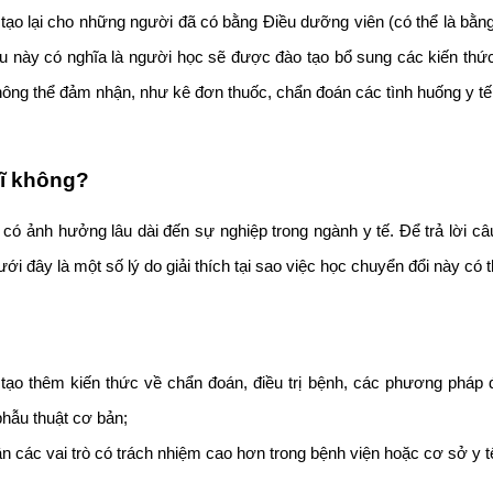
o tạo lại cho những người đã có bằng Điều dưỡng viên (có thể là bằ
ều này có nghĩa là người học sẽ được đào tạo bổ sung các kiến thức
hông thể đảm nhận, như kê đơn thuốc, chẩn đoán các tình huống y tế,
sĩ không?
 có ảnh hưởng lâu dài đến sự nghiệp trong ngành y tế. Để trả lời câ
ới đây là một số lý do giải thích tại sao việc học chuyển đổi này có 
 thêm kiến thức về chẩn đoán, điều trị bệnh, các phương pháp điề
hẫu thuật cơ bản;
n các vai trò có trách nhiệm cao hơn trong bệnh viện hoặc cơ sở y tế