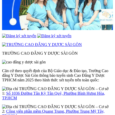
TRƯỜNG CAO ĐẲNG Y DƯỢC SÀI GÒN
Căn cứ theo quyết định của Bộ Giáo dục & Đào tạo, Trường Cao
đẳng Y Dược Sài Gòn thông báo tuyển sinh Cao Đẳng Y Dược
TPHCM năm 2025 theo hình thức xét tuyển trên toàn quốc:
– Cơ sở
1:
Số 1036 Đường Tân Kỳ Tân Quý, Phường Bình Hưng Hòa,
TP.HCM
– Cơ sở
2:
Công viên phần mềm Quang Trung, Phường Trung Mỹ Tây,