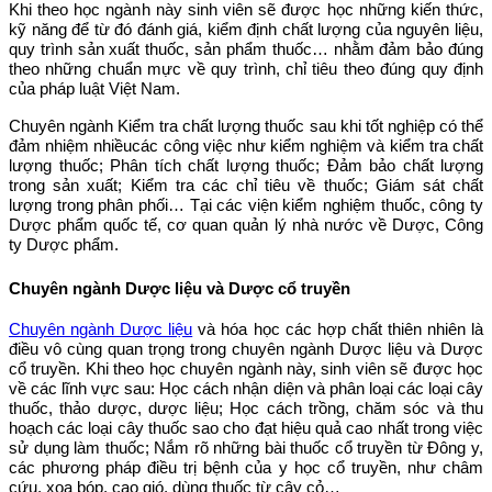
Khi theo học ngành này sinh viên sẽ được học những kiến thức,
kỹ năng để từ đó đánh giá, kiểm định chất lượng của nguyên liệu,
quy trình sản xuất thuốc, sản phẩm thuốc… nhằm đảm bảo đúng
theo những chuẩn mực về quy trình, chỉ tiêu theo đúng quy định
của pháp luật Việt Nam.
Chuyên ngành Kiểm tra chất lượng thuốc sau khi tốt nghiệp có thể
đảm nhiệm nhiềucác công việc như kiểm nghiệm và kiểm tra chất
lượng thuốc; Phân tích chất lượng thuốc; Đảm bảo chất lượng
trong sản xuất; Kiểm tra các chỉ tiêu về thuốc; Giám sát chất
lượng trong phân phối… Tại các viện kiểm nghiệm thuốc, công ty
Dược phẩm quốc tế, cơ quan quản lý nhà nước về Dược, Công
ty Dược phẩm.
Chuyên ngành Dược liệu và Dược cổ truyền
Chuyên ngành Dược liệu
và hóa học các hợp chất thiên nhiên là
điều vô cùng quan trọng trong chuyên ngành Dược liệu và Dược
cổ truyền. Khi theo học chuyên ngành này, sinh viên sẽ được học
về các lĩnh vực sau: Học cách nhận diện và phân loại các loại cây
thuốc, thảo dược, dược liệu; Học cách trồng, chăm sóc và thu
hoạch các loại cây thuốc sao cho đạt hiệu quả cao nhất trong việc
sử dụng làm thuốc; Nắm rõ những bài thuốc cổ truyền từ Đông y,
các phương pháp điều trị bệnh của y học cổ truyền, như châm
cứu, xoa bóp, cạo gió, dùng thuốc từ cây cỏ…