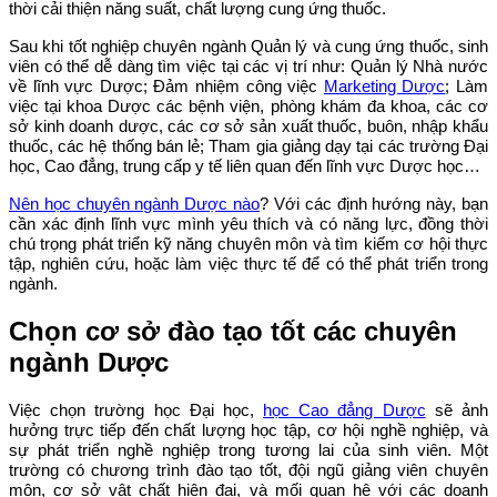
thời cải thiện năng suất, chất lượng cung ứng thuốc.
Sau khi tốt nghiệp chuyên ngành Quản lý và cung ứng thuốc, sinh
viên có thể dễ dàng tìm việc tại các vị trí như: Quản lý Nhà nước
về lĩnh vực Dược; Đảm nhiệm công việc
Marketing Dược
; Làm
việc tại khoa Dược các bệnh viện, phòng khám đa khoa, các cơ
sở kinh doanh dược, các cơ sở sản xuất thuốc, buôn, nhập khẩu
thuốc, các hệ thống bán lẻ; Tham gia giảng dạy tại các trường Đại
học, Cao đẳng, trung cấp y tế liên quan đến lĩnh vực Dược học…
Nên học chuyên ngành Dược nào
? Với các định hướng này, bạn
cần xác định lĩnh vực mình yêu thích và có năng lực, đồng thời
chú trọng phát triển kỹ năng chuyên môn và tìm kiếm cơ hội thực
tập, nghiên cứu, hoặc làm việc thực tế để có thể phát triển trong
ngành.
Chọn cơ sở đào tạo tốt các chuyên
ngành Dược
Việc chọn trường học Đại học,
học Cao đẳng Dược
sẽ ảnh
hưởng trực tiếp đến chất lượng học tập, cơ hội nghề nghiệp, và
sự phát triển nghề nghiệp trong tương lai của sinh viên. Một
trường có chương trình đào tạo tốt, đội ngũ giảng viên chuyên
môn, cơ sở vật chất hiện đại, và mối quan hệ với các doanh