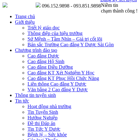
Niềm tin
096.152.9898 - 093.851.9898
chạm thành công !
Trang chủ
Giới thiệu
Triết lý giáo dục
Thông điệp của hiệu trưởng
Sứ Mệnh – Tầm Nhìn – Giá trị cốt lõi
Bản sắc Trường Cao đẳng Y Dược Sài Gòn
Chương trình đào tạo
Cao đẳng Dược
Cao đẳng Hộ Sinh
Cao đẳng Điều Dưỡng
Cao đẳng KT Xét Nghiệm Y Học
Cao đẳng KT Phục Hồi Chức Năng
Liên thông Cao đẳng Y Dược
Văn bằng 2 Cao đẳng Y Dược
Thông tin tuyển sinh
Tin tức
Hoạt động nhà trường
Tin Tuyển Sinh
Hướng Nghiệp
Đề thi Đáp án
Tin Tức Y Dược
Bệnh lý – Sức khỏe