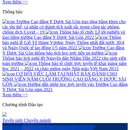
Xem thêm >>
Thông báo
Trường Cao đẳng Y Dược Sài Gòn trao tặng bằng khen cho
các tập thể, cá nhân có thành tích xuất sắc trong công tác phòng,
chống dịch Covid – 19
Thông báo tổ chức Lễ tốt nghiệp và
trao bằng trường Cao đẳng Y Dược Sài Gòn 2022
Thông
báo nghỉ lễ Giỗ Tổ Hùng Vương, Ngày Thống nhất đất nước 30/4
và Ngày Quốc tế lao động 1/5 năm 2022
Trường Cao đẳng
Y Dược Sài Gòn thông báo lịch học trực tiếp tại trường
Thông báo lịch nghỉ tết Nguyên đán Nhâm Dần 2022 cho sinh viên
toàn trường
Thông báo tổ chức trực tuyến lễ khai giảng năm
học 2021 – 2022 và chào mừng ngày Nhà giáo Việt Nam 20/11
CƠ HỘI VIỆC LÀM TẠI NHẬT BẢN DÀNH CHO
SINH VIÊN NĂM CUỐI TRƯỜNG CAO ĐẲNG Y DƯỢC SÀI
GÒN
Hướng dẫn nhập học trực tuyến vào Trường Cao đẳng
Y Dược Sài Gòn năm 2021
Xem thêm >>
Chương trình
Đào tạo
Tuyển sinh
Chuyên ngành