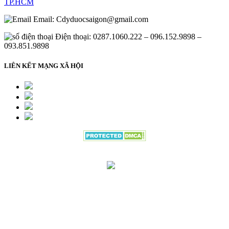
TP.HCM
Email:
Cdyduocsaigon@gmail.com
Điện thoại: 0287.1060.222 – 096.152.9898 –
093.851.9898
LIÊN KẾT MẠNG XÃ HỘI
Đang gửi thông tin đăng ký vui lòng
đợi trong giây lát.....