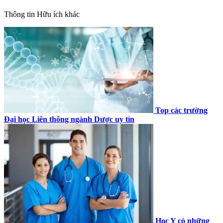
Thông tin
Hữu ích khác
Top các trường
Đại học Liên thông ngành Dược uy tín
Học Y có những